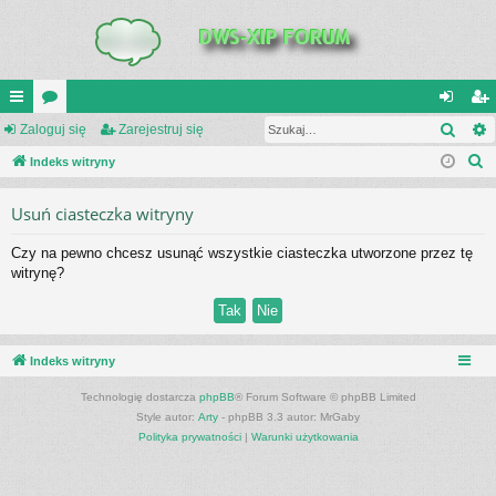
Szuk
UI
Zaloguj się
or
Zarejestruj się
al
ar
S
C
Indeks witryny
a
og
ej
z
K
uj
es
Usuń ciasteczka witryny
u
_L
si
tru
k
Czy na pewno chcesz usunąć wszystkie ciasteczka utworzone przez tę
a
IN
ę
j
witrynę?
j
K
si
S
ę
Indeks witryny
Technologię dostarcza
phpBB
® Forum Software © phpBB Limited
Style autor:
Arty
- phpBB 3.3 autor: MrGaby
Polityka prywatności
|
Warunki użytkowania