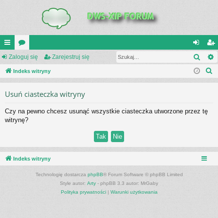
Szuk
UI
Zaloguj się
or
Zarejestruj się
al
ar
S
C
Indeks witryny
a
og
ej
z
K
uj
es
Usuń ciasteczka witryny
u
_L
si
tru
k
Czy na pewno chcesz usunąć wszystkie ciasteczka utworzone przez tę
a
IN
ę
j
witrynę?
j
K
si
S
ę
Indeks witryny
Technologię dostarcza
phpBB
® Forum Software © phpBB Limited
Style autor:
Arty
- phpBB 3.3 autor: MrGaby
Polityka prywatności
|
Warunki użytkowania