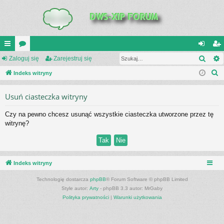
Szuk
UI
Zaloguj się
or
Zarejestruj się
al
ar
S
C
Indeks witryny
a
og
ej
z
K
uj
es
Usuń ciasteczka witryny
u
_L
si
tru
k
Czy na pewno chcesz usunąć wszystkie ciasteczka utworzone przez tę
a
IN
ę
j
witrynę?
j
K
si
S
ę
Indeks witryny
Technologię dostarcza
phpBB
® Forum Software © phpBB Limited
Style autor:
Arty
- phpBB 3.3 autor: MrGaby
Polityka prywatności
|
Warunki użytkowania