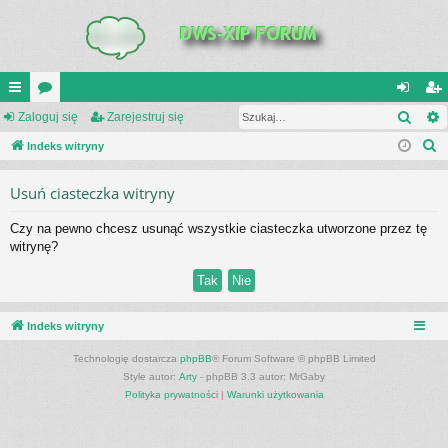
Szuk
UI
Zaloguj się
or
Zarejestruj się
al
ar
S
C
Indeks witryny
a
og
ej
z
K
uj
es
Usuń ciasteczka witryny
u
_L
si
tru
k
Czy na pewno chcesz usunąć wszystkie ciasteczka utworzone przez tę
a
IN
ę
j
witrynę?
j
K
si
S
ę
Indeks witryny
Technologię dostarcza
phpBB
® Forum Software © phpBB Limited
Style autor:
Arty
- phpBB 3.3 autor: MrGaby
Polityka prywatności
|
Warunki użytkowania