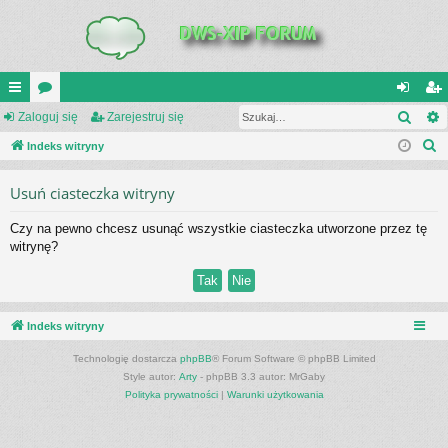
Szuk
UI
Zaloguj się
or
Zarejestruj się
al
ar
S
C
Indeks witryny
a
og
ej
z
K
uj
es
Usuń ciasteczka witryny
u
_L
si
tru
k
Czy na pewno chcesz usunąć wszystkie ciasteczka utworzone przez tę
a
IN
ę
j
witrynę?
j
K
si
S
ę
Indeks witryny
Technologię dostarcza
phpBB
® Forum Software © phpBB Limited
Style autor:
Arty
- phpBB 3.3 autor: MrGaby
Polityka prywatności
|
Warunki użytkowania