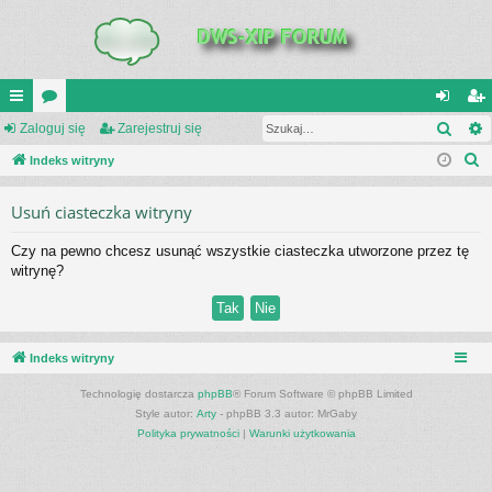
Szuk
UI
Zaloguj się
or
Zarejestruj się
al
ar
S
C
Indeks witryny
a
og
ej
z
K
uj
es
Usuń ciasteczka witryny
u
_L
si
tru
k
Czy na pewno chcesz usunąć wszystkie ciasteczka utworzone przez tę
a
IN
ę
j
witrynę?
j
K
si
S
ę
Indeks witryny
Technologię dostarcza
phpBB
® Forum Software © phpBB Limited
Style autor:
Arty
- phpBB 3.3 autor: MrGaby
Polityka prywatności
|
Warunki użytkowania