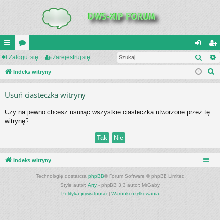
Szuk
UI
Zaloguj się
or
Zarejestruj się
al
ar
S
C
Indeks witryny
a
og
ej
z
K
uj
es
Usuń ciasteczka witryny
u
_L
si
tru
k
Czy na pewno chcesz usunąć wszystkie ciasteczka utworzone przez tę
a
IN
ę
j
witrynę?
j
K
si
S
ę
Indeks witryny
Technologię dostarcza
phpBB
® Forum Software © phpBB Limited
Style autor:
Arty
- phpBB 3.3 autor: MrGaby
Polityka prywatności
|
Warunki użytkowania