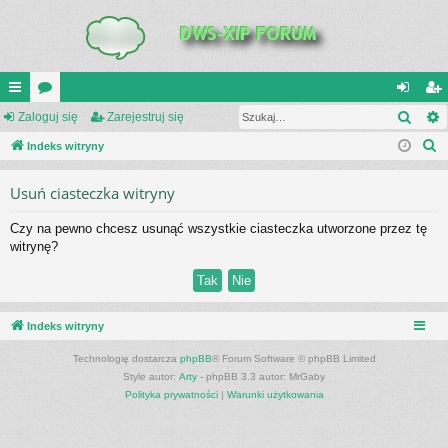
Szuk
UI
Zaloguj się
or
Zarejestruj się
al
ar
S
C
Indeks witryny
a
og
ej
z
K
uj
es
Usuń ciasteczka witryny
u
_L
si
tru
k
Czy na pewno chcesz usunąć wszystkie ciasteczka utworzone przez tę
a
IN
ę
j
witrynę?
j
K
si
S
ę
Indeks witryny
Technologię dostarcza
phpBB
® Forum Software © phpBB Limited
Style autor:
Arty
- phpBB 3.3 autor: MrGaby
Polityka prywatności
|
Warunki użytkowania