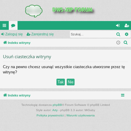
Szuk
UI
Zaloguj się
or
Zarejestruj się
al
ar
S
C
Indeks witryny
a
og
ej
z
K
uj
es
Usuń ciasteczka witryny
u
_L
si
tru
k
Czy na pewno chcesz usunąć wszystkie ciasteczka utworzone przez tę
a
IN
ę
j
witrynę?
j
K
si
S
ę
Indeks witryny
Technologię dostarcza
phpBB
® Forum Software © phpBB Limited
Style autor:
Arty
- phpBB 3.3 autor: MrGaby
Polityka prywatności
|
Warunki użytkowania