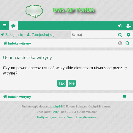
Szuk
UI
Zaloguj się
or
Zarejestruj się
al
ar
S
C
Indeks witryny
a
og
ej
z
K
uj
es
Usuń ciasteczka witryny
u
_L
si
tru
k
Czy na pewno chcesz usunąć wszystkie ciasteczka utworzone przez tę
a
IN
ę
j
witrynę?
j
K
si
S
ę
Indeks witryny
Technologię dostarcza
phpBB
® Forum Software © phpBB Limited
Style autor:
Arty
- phpBB 3.3 autor: MrGaby
Polityka prywatności
|
Warunki użytkowania