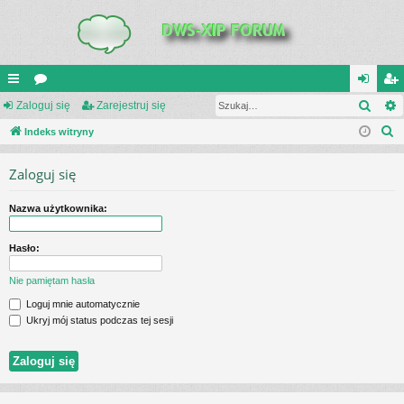
Szuk
UI
Zaloguj się
or
Zarejestruj się
al
ar
S
C
Indeks witryny
a
og
ej
z
K
uj
es
Zaloguj się
u
_L
si
tru
k
Nazwa użytkownika:
a
IN
ę
j
j
K
si
Hasło:
S
ę
Nie pamiętam hasła
Loguj mnie automatycznie
Ukryj mój status podczas tej sesji