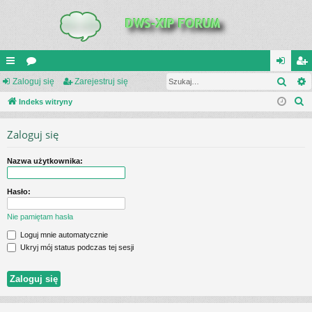
Szuk
UI
Zaloguj się
or
Zarejestruj się
al
ar
S
C
Indeks witryny
a
og
ej
z
K
uj
es
Zaloguj się
u
_L
si
tru
k
Nazwa użytkownika:
a
IN
ę
j
j
K
si
Hasło:
S
ę
Nie pamiętam hasła
Loguj mnie automatycznie
Ukryj mój status podczas tej sesji