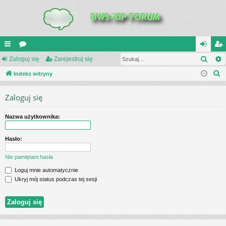
Szuk
UI
Zaloguj się
or
Zarejestruj się
al
ar
S
C
Indeks witryny
a
og
ej
z
K
uj
es
Zaloguj się
u
_L
si
tru
k
Nazwa użytkownika:
a
IN
ę
j
j
K
si
Hasło:
S
ę
Nie pamiętam hasła
Loguj mnie automatycznie
Ukryj mój status podczas tej sesji