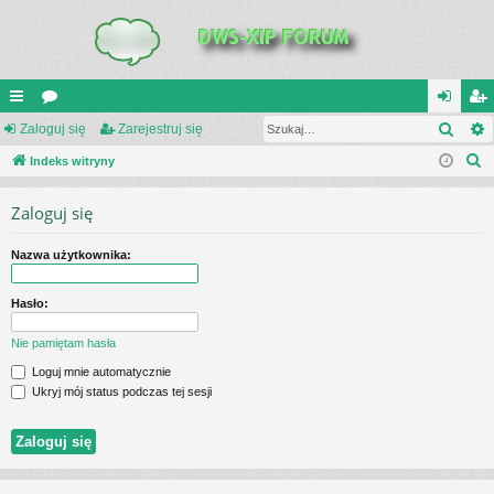
Szuk
UI
Zaloguj się
or
Zarejestruj się
al
ar
S
C
Indeks witryny
a
og
ej
z
K
uj
es
Zaloguj się
u
_L
si
tru
k
Nazwa użytkownika:
a
IN
ę
j
j
K
si
Hasło:
S
ę
Nie pamiętam hasła
Loguj mnie automatycznie
Ukryj mój status podczas tej sesji