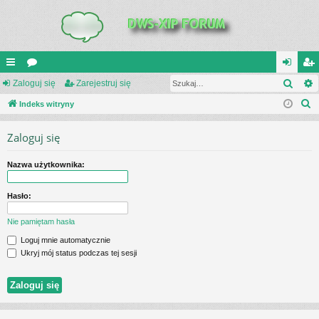
Szuk
UI
Zaloguj się
or
Zarejestruj się
al
ar
S
C
Indeks witryny
a
og
ej
z
K
uj
es
Zaloguj się
u
_L
si
tru
k
Nazwa użytkownika:
a
IN
ę
j
j
K
si
Hasło:
S
ę
Nie pamiętam hasła
Loguj mnie automatycznie
Ukryj mój status podczas tej sesji