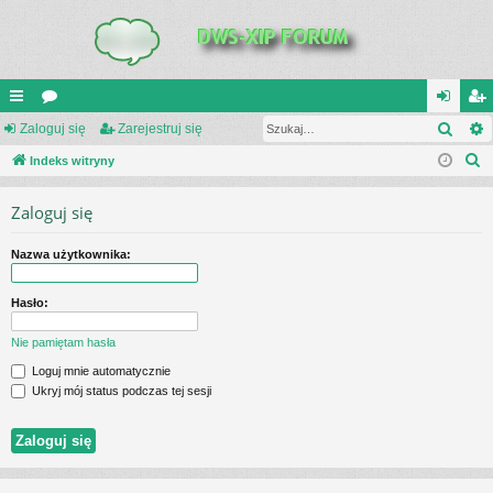
Szuk
UI
Zaloguj się
or
Zarejestruj się
al
ar
S
C
Indeks witryny
a
og
ej
z
K
uj
es
Zaloguj się
u
_L
si
tru
k
Nazwa użytkownika:
a
IN
ę
j
j
K
si
Hasło:
S
ę
Nie pamiętam hasła
Loguj mnie automatycznie
Ukryj mój status podczas tej sesji