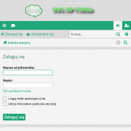
Szuk
UI
Zaloguj się
or
Zarejestruj się
al
ar
S
C
Indeks witryny
a
og
ej
z
K
uj
es
Zaloguj się
u
_L
si
tru
k
Nazwa użytkownika:
a
IN
ę
j
j
K
si
Hasło:
S
ę
Nie pamiętam hasła
Loguj mnie automatycznie
Ukryj mój status podczas tej sesji