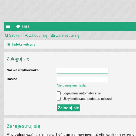
Fora
UI
Szukaj
Zaloguj się
Zarejestruj się
C
Indeks witryny
K
Zaloguj się
_L
Nazwa użytkownika:
IN
Hasło:
K
Nie pamiętam hasła
S
Loguj mnie automatycznie
Ukryj mój status podczas tej sesji
Zarejestruj się
Aby zalogować się, musisz być zarejestrowanym użytkownikiem witryny. 