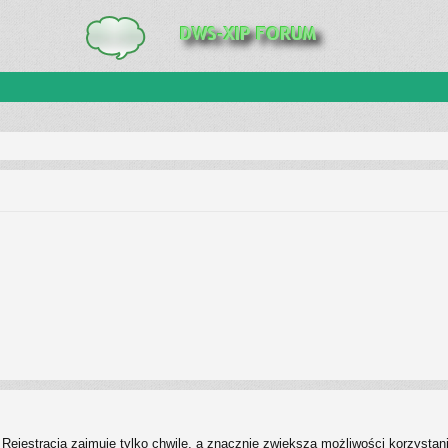
Rejestracja zajmuje tylko chwilę, a znacznie zwiększa możliwości korzystan