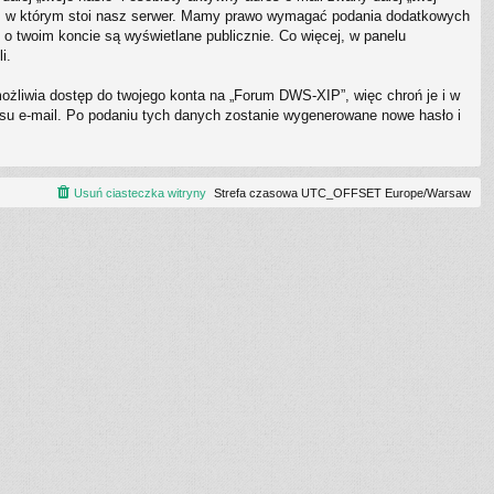
e, w którym stoi nasz serwer. Mamy prawo wymagać podania dodatkowych
 o twoim koncie są wyświetlane publicznie. Co więcej, w panelu
i.
możliwia dostęp do twojego konta na „Forum DWS-XIP”, więc chroń je i w
dresu e-mail. Po podaniu tych danych zostanie wygenerowane nowe hasło i
Usuń ciasteczka witryny
Strefa czasowa UTC_OFFSET Europe/Warsaw