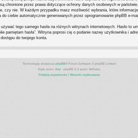
P” są chronione przez prawa dotyczące ochrony danych osobowych w państwi
eczne, czy nie. W każdym przypadku masz możliwość wybrania, które informacje
a do ciebie automatycznie generowanych przez oprogramowanie phpBB e-mail
ży używać tego samego hasła na różnych witrynach internetowych. Hasło to u
i „Nie pamiętam hasła”. Witryna poprosi cię o podanie nazwy użytkownika i a
 dostępu do twojego konta.
Technologię dostarcza
phpBB
® Forum Software © phpBB Limited
Style autor:
Arty
- phpBB 3.3 autor: MrGaby
Polityka prywatności
|
Warunki użytkowania