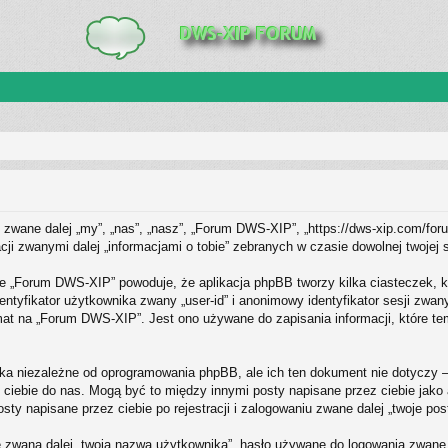
zwane dalej „my”, „nas”, „nasz”, „Forum DWS-XIP”, „https://dws-xip.com/foru
i zwanymi dalej „informacjami o tobie” zebranych w czasie dowolnej twojej s
ie „Forum DWS-XIP” powoduje, że aplikacja phpBB tworzy kilka ciasteczek, k
ntyfikator użytkownika zwany „user-id” i anonimowy identyfikator sesji zwan
at na „Forum DWS-XIP”. Jest ono używane do zapisania informacji, które tema
a niezależne od oprogramowania phpBB, ale ich ten dokument nie dotyczy 
ez ciebie do nas. Mogą być to między innymi posty napisane przez ciebie ja
y napisane przez ciebie po rejestracji i zalogowaniu zwane dalej „twoje pos
 zwaną dalej „twoja nazwa użytkownika”, hasło używane do logowania zwane da