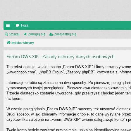
Fora
UI
Szukaj
Zaloguj się
Zarejestruj się
C
Indeks witryny
K
Forum DWS-XIP - Zasady ochrony danych osobowych
_L
Ten tekst opisuje, w jaki sposób „Forum DWS-XIP” i firmy stowarzyszone 
IN
„www.phpbb.com”, „phpBB Group”, „Zespoły phpBB”, korzystają z informacj
K
Informacje o tobie są zbierane na dwa sposoby. Po pierwsze, przeglądan
S
tymczasowych twojej przeglądarki. Pierwsze dwa ciasteczka zawierają ide
Trzecie ciasteczko zostanie utworzone, gdy przejrzysz chociaż jeden tem
na forum.
W czasie przeglądania „Forum DWS-XIP” możemy też utworzyć ciasteczk
Drugi sposób, w jaki zbieramy informacje o tobie, to dane wysyłane prz
użytkownika założone na „Forum DWS-XIP” zwane dalej „twoje konto” i post
Twoje konto będzie zawierać przynajmniej unikalną identyfikacyjną nazwę