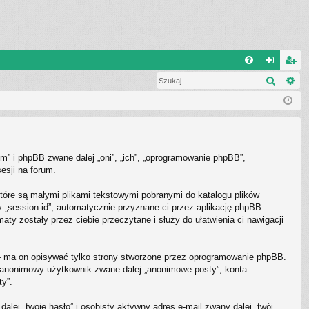
Q
Szukaj
Wy
FA
al
ar
Q
og
ej
uj
es
si
tru
m” i phpBB zwane dalej „oni”, „ich”, „oprogramowanie phpBB”,
ę
j
esji na forum.
si
tóre są małymi plikami tekstowymi pobranymi do katalogu plików
ę
y „session-id”, automatycznie przyznane ci przez aplikację phpBB.
ty zostały przez ciebie przeczytane i służy do ułatwienia ci nawigacji
– ma on opisywać tylko strony stworzone przez oprogramowanie phpBB.
ko anonimowy użytkownik zwane dalej „anonimowe posty”, konta
ty”.
lej „twoje hasło” i osobisty aktywny adres e-mail zwany dalej „twój