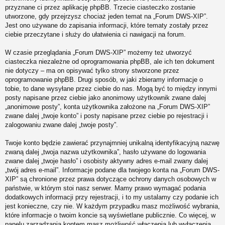
przyznane ci przez aplikację phpBB. Trzecie ciasteczko zostanie
utworzone, gdy przejrzysz chociaż jeden temat na „Forum DWS-XIP”.
Jest ono używane do zapisania informacji, które tematy zostały przez
ciebie przeczytane i służy do ułatwienia ci nawigacji na forum.
W czasie przeglądania „Forum DWS-XIP” możemy też utworzyć
ciasteczka niezależne od oprogramowania phpBB, ale ich ten dokument
nie dotyczy – ma on opisywać tylko strony stworzone przez
oprogramowanie phpBB. Drugi sposób, w jaki zbieramy informacje o
tobie, to dane wysyłane przez ciebie do nas. Mogą być to między innymi
posty napisane przez ciebie jako anonimowy użytkownik zwane dalej
„anonimowe posty”, konta użytkownika założone na „Forum DWS-XIP”
zwane dalej „twoje konto” i posty napisane przez ciebie po rejestracji i
zalogowaniu zwane dalej „twoje posty”.
Twoje konto będzie zawierać przynajmniej unikalną identyfikacyjną nazwę
zwaną dalej „twoja nazwa użytkownika”, hasło używane do logowania
zwane dalej „twoje hasło” i osobisty aktywny adres e-mail zwany dalej
„twój adres e-mail”. Informacje podane dla twojego konta na „Forum DWS-
XIP” są chronione przez prawa dotyczące ochrony danych osobowych w
państwie, w którym stoi nasz serwer. Mamy prawo wymagać podania
dodatkowych informacji przy rejestracji, i to my ustalamy czy podanie ich
jest konieczne, czy nie. W każdym przypadku masz możliwość wybrania,
które informacje o twoim koncie są wyświetlane publicznie. Co więcej, w
panelu zarządzania kontem masz możliwość włączenia lub wyłączenia