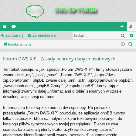
Szuk
UI
Zaloguj się
or
Zarejestruj się
al
ar
S
C
Indeks witryny
a
og
ej
z
K
uj
es
Forum DWS-XIP - Zasady ochrony danych osobowych
u
_L
si
tru
k
Ten tekst opisuje, w jaki sposób „Forum DWS-XIP” i firmy stowarzyszone
a
IN
ę
j
zwane dalej „my”, „nas”, „nasz”, „Forum DWS-XIP”, „https://dws-
j
xip.com/forum” i phpBB zwane dalej „oni”, „ich”, „oprogramowanie phpBB”,
K
si
„www.phpbb.com”, „phpBB Group”, „Zespoły phpBB”, korzystają z
S
ę
informacji zwanymi dalej „informacjami o tobie” zebranych w czasie
dowolnej twojej sesji na forum.
Informacje o tobie są zbierane na dwa sposoby. Po pierwsze,
przeglądanie „Forum DWS-XIP” powoduje, że aplikacja phpBB tworzy
kilka ciasteczek, które są małymi plikami tekstowymi pobranymi do
katalogu plików tymczasowych twojej przeglądarki. Pierwsze dwa
ciasteczka zawierają identyfikator użytkownika zwany „user-id” i
anonimowy identyfikator sesji zwany „session-id”, automatycznie