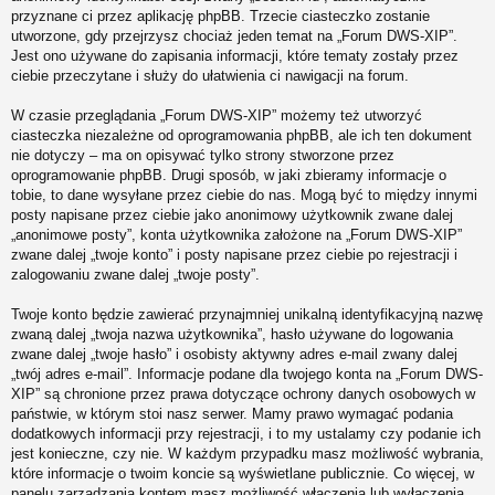
przyznane ci przez aplikację phpBB. Trzecie ciasteczko zostanie
utworzone, gdy przejrzysz chociaż jeden temat na „Forum DWS-XIP”.
Jest ono używane do zapisania informacji, które tematy zostały przez
ciebie przeczytane i służy do ułatwienia ci nawigacji na forum.
W czasie przeglądania „Forum DWS-XIP” możemy też utworzyć
ciasteczka niezależne od oprogramowania phpBB, ale ich ten dokument
nie dotyczy – ma on opisywać tylko strony stworzone przez
oprogramowanie phpBB. Drugi sposób, w jaki zbieramy informacje o
tobie, to dane wysyłane przez ciebie do nas. Mogą być to między innymi
posty napisane przez ciebie jako anonimowy użytkownik zwane dalej
„anonimowe posty”, konta użytkownika założone na „Forum DWS-XIP”
zwane dalej „twoje konto” i posty napisane przez ciebie po rejestracji i
zalogowaniu zwane dalej „twoje posty”.
Twoje konto będzie zawierać przynajmniej unikalną identyfikacyjną nazwę
zwaną dalej „twoja nazwa użytkownika”, hasło używane do logowania
zwane dalej „twoje hasło” i osobisty aktywny adres e-mail zwany dalej
„twój adres e-mail”. Informacje podane dla twojego konta na „Forum DWS-
XIP” są chronione przez prawa dotyczące ochrony danych osobowych w
państwie, w którym stoi nasz serwer. Mamy prawo wymagać podania
dodatkowych informacji przy rejestracji, i to my ustalamy czy podanie ich
jest konieczne, czy nie. W każdym przypadku masz możliwość wybrania,
które informacje o twoim koncie są wyświetlane publicznie. Co więcej, w
panelu zarządzania kontem masz możliwość włączenia lub wyłączenia