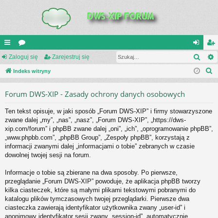
Szuk
UI
Zaloguj się
or
Zarejestruj się
al
ar
S
C
Indeks witryny
a
og
ej
z
K
uj
es
Forum DWS-XIP - Zasady ochrony danych osobowych
u
_L
si
tru
k
Ten tekst opisuje, w jaki sposób „Forum DWS-XIP” i firmy stowarzyszone
a
IN
ę
j
zwane dalej „my”, „nas”, „nasz”, „Forum DWS-XIP”, „https://dws-
j
xip.com/forum” i phpBB zwane dalej „oni”, „ich”, „oprogramowanie phpBB”,
K
si
„www.phpbb.com”, „phpBB Group”, „Zespoły phpBB”, korzystają z
S
ę
informacji zwanymi dalej „informacjami o tobie” zebranych w czasie
dowolnej twojej sesji na forum.
Informacje o tobie są zbierane na dwa sposoby. Po pierwsze,
przeglądanie „Forum DWS-XIP” powoduje, że aplikacja phpBB tworzy
kilka ciasteczek, które są małymi plikami tekstowymi pobranymi do
katalogu plików tymczasowych twojej przeglądarki. Pierwsze dwa
ciasteczka zawierają identyfikator użytkownika zwany „user-id” i
anonimowy identyfikator sesji zwany „session-id”, automatycznie