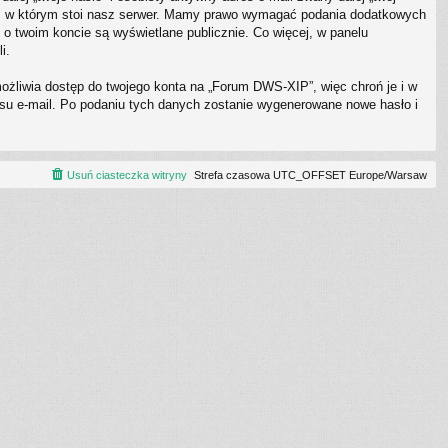
e, w którym stoi nasz serwer. Mamy prawo wymagać podania dodatkowych
 o twoim koncie są wyświetlane publicznie. Co więcej, w panelu
i.
możliwia dostęp do twojego konta na „Forum DWS-XIP”, więc chroń je i w
dresu e-mail. Po podaniu tych danych zostanie wygenerowane nowe hasło i
Usuń ciasteczka witryny
Strefa czasowa UTC_OFFSET Europe/Warsaw