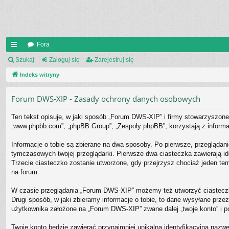
Fora
UI
Szukaj
Zaloguj się
Zarejestruj się
C
Indeks witryny
K
Forum DWS-XIP - Zasady ochrony danych osobowych
_L
Ten tekst opisuje, w jaki sposób „Forum DWS-XIP” i firmy stowarzyszone 
IN
„www.phpbb.com”, „phpBB Group”, „Zespoły phpBB”, korzystają z informacj
K
Informacje o tobie są zbierane na dwa sposoby. Po pierwsze, przeglądan
S
tymczasowych twojej przeglądarki. Pierwsze dwa ciasteczka zawierają ide
Trzecie ciasteczko zostanie utworzone, gdy przejrzysz chociaż jeden tem
na forum.
W czasie przeglądania „Forum DWS-XIP” możemy też utworzyć ciasteczk
Drugi sposób, w jaki zbieramy informacje o tobie, to dane wysyłane prz
użytkownika założone na „Forum DWS-XIP” zwane dalej „twoje konto” i post
Twoje konto będzie zawierać przynajmniej unikalną identyfikacyjną nazwę