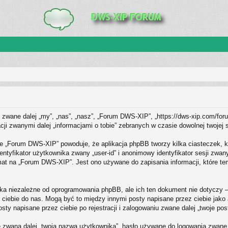
zwane dalej „my”, „nas”, „nasz”, „Forum DWS-XIP”, „https://dws-xip.com/foru
i zwanymi dalej „informacjami o tobie” zebranych w czasie dowolnej twojej s
ie „Forum DWS-XIP” powoduje, że aplikacja phpBB tworzy kilka ciasteczek, k
ntyfikator użytkownika zwany „user-id” i anonimowy identyfikator sesji zwan
at na „Forum DWS-XIP”. Jest ono używane do zapisania informacji, które tema
a niezależne od oprogramowania phpBB, ale ich ten dokument nie dotyczy 
ez ciebie do nas. Mogą być to między innymi posty napisane przez ciebie ja
y napisane przez ciebie po rejestracji i zalogowaniu zwane dalej „twoje pos
 zwaną dalej „twoja nazwa użytkownika”, hasło używane do logowania zwane da