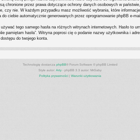
P” są chronione przez prawa dotyczące ochrony danych osobowych w państwi
eczne, czy nie. W każdym przypadku masz możliwość wybrania, które informacje
a do ciebie automatycznie generowanych przez oprogramowanie phpBB e-mail
ży używać tego samego hasła na różnych witrynach internetowych. Hasło to u
i „Nie pamiętam hasła”. Witryna poprosi cię o podanie nazwy użytkownika i a
 dostępu do twojego konta.
Technologię dostarcza
phpBB
® Forum Software © phpBB Limited
Style autor:
Arty
- phpBB 3.3 autor: MrGaby
Polityka prywatności
|
Warunki użytkowania