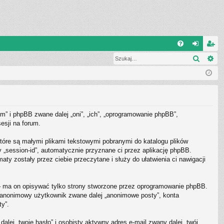
Q
Szukaj
Wy
FA
al
ar
Q
og
ej
uj
es
si
tru
m” i phpBB zwane dalej „oni”, „ich”, „oprogramowanie phpBB”,
ę
j
esji na forum.
si
tóre są małymi plikami tekstowymi pobranymi do katalogu plików
ę
y „session-id”, automatycznie przyznane ci przez aplikację phpBB.
ty zostały przez ciebie przeczytane i służy do ułatwienia ci nawigacji
– ma on opisywać tylko strony stworzone przez oprogramowanie phpBB.
ko anonimowy użytkownik zwane dalej „anonimowe posty”, konta
ty”.
lej „twoje hasło” i osobisty aktywny adres e-mail zwany dalej „twój