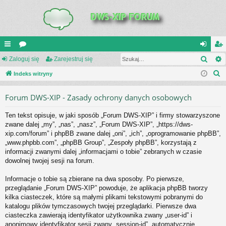
Szuk
UI
Zaloguj się
or
Zarejestruj się
al
ar
S
C
Indeks witryny
a
og
ej
z
K
uj
es
Forum DWS-XIP - Zasady ochrony danych osobowych
u
_L
si
tru
k
Ten tekst opisuje, w jaki sposób „Forum DWS-XIP” i firmy stowarzyszone
a
IN
ę
j
zwane dalej „my”, „nas”, „nasz”, „Forum DWS-XIP”, „https://dws-
j
xip.com/forum” i phpBB zwane dalej „oni”, „ich”, „oprogramowanie phpBB”,
K
si
„www.phpbb.com”, „phpBB Group”, „Zespoły phpBB”, korzystają z
S
ę
informacji zwanymi dalej „informacjami o tobie” zebranych w czasie
dowolnej twojej sesji na forum.
Informacje o tobie są zbierane na dwa sposoby. Po pierwsze,
przeglądanie „Forum DWS-XIP” powoduje, że aplikacja phpBB tworzy
kilka ciasteczek, które są małymi plikami tekstowymi pobranymi do
katalogu plików tymczasowych twojej przeglądarki. Pierwsze dwa
ciasteczka zawierają identyfikator użytkownika zwany „user-id” i
anonimowy identyfikator sesji zwany „session-id”, automatycznie