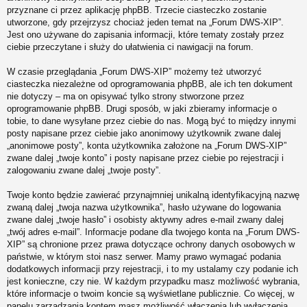
przyznane ci przez aplikację phpBB. Trzecie ciasteczko zostanie
utworzone, gdy przejrzysz chociaż jeden temat na „Forum DWS-XIP”.
Jest ono używane do zapisania informacji, które tematy zostały przez
ciebie przeczytane i służy do ułatwienia ci nawigacji na forum.
W czasie przeglądania „Forum DWS-XIP” możemy też utworzyć
ciasteczka niezależne od oprogramowania phpBB, ale ich ten dokument
nie dotyczy – ma on opisywać tylko strony stworzone przez
oprogramowanie phpBB. Drugi sposób, w jaki zbieramy informacje o
tobie, to dane wysyłane przez ciebie do nas. Mogą być to między innymi
posty napisane przez ciebie jako anonimowy użytkownik zwane dalej
„anonimowe posty”, konta użytkownika założone na „Forum DWS-XIP”
zwane dalej „twoje konto” i posty napisane przez ciebie po rejestracji i
zalogowaniu zwane dalej „twoje posty”.
Twoje konto będzie zawierać przynajmniej unikalną identyfikacyjną nazwę
zwaną dalej „twoja nazwa użytkownika”, hasło używane do logowania
zwane dalej „twoje hasło” i osobisty aktywny adres e-mail zwany dalej
„twój adres e-mail”. Informacje podane dla twojego konta na „Forum DWS-
XIP” są chronione przez prawa dotyczące ochrony danych osobowych w
państwie, w którym stoi nasz serwer. Mamy prawo wymagać podania
dodatkowych informacji przy rejestracji, i to my ustalamy czy podanie ich
jest konieczne, czy nie. W każdym przypadku masz możliwość wybrania,
które informacje o twoim koncie są wyświetlane publicznie. Co więcej, w
panelu zarządzania kontem masz możliwość włączenia lub wyłączenia