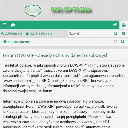
Szuk
UI
Zaloguj się
or
Zarejestruj się
al
ar
S
C
Indeks witryny
a
og
ej
z
K
uj
es
Forum DWS-XIP - Zasady ochrony danych osobowych
u
_L
si
tru
k
Ten tekst opisuje, w jaki sposób „Forum DWS-XIP” i firmy stowarzyszone
a
IN
ę
j
zwane dalej „my”, „nas”, „nasz”, „Forum DWS-XIP”, „https://dws-
j
xip.com/forum” i phpBB zwane dalej „oni”, „ich”, „oprogramowanie phpBB”,
K
si
„www.phpbb.com”, „phpBB Group”, „Zespoły phpBB”, korzystają z
S
ę
informacji zwanymi dalej „informacjami o tobie” zebranych w czasie
dowolnej twojej sesji na forum.
Informacje o tobie są zbierane na dwa sposoby. Po pierwsze,
przeglądanie „Forum DWS-XIP” powoduje, że aplikacja phpBB tworzy
kilka ciasteczek, które są małymi plikami tekstowymi pobranymi do
katalogu plików tymczasowych twojej przeglądarki. Pierwsze dwa
ciasteczka zawierają identyfikator użytkownika zwany „user-id” i
anonimowy identyfikator sesji zwany „session-id”, automatycznie