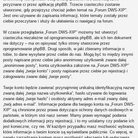
przyznane ci przez aplikację phpBB. Trzecie ciasteczko zostanie
utworzone, gdy przejrzysz chociaż jeden temat na „Forum DWS-XIP”.
Jest ono używane do zapisania informacji, które tematy zostały przez
ciebie przeczytane i służy do ułatwienia ci nawigacji na forum.
W czasie przeglądania „Forum DWS-XIP” możemy też utworzyć
ciasteczka niezależne od oprogramowania phpBB, ale ich ten dokument
nie dotyczy – ma on opisywać tylko strony stworzone przez
oprogramowanie phpBB. Drugi sposób, w jaki zbieramy informacje o
tobie, to dane wysyłane przez ciebie do nas. Mogą być to między innymi
posty napisane przez ciebie jako anonimowy użytkownik zwane dalej
„anonimowe posty”, konta użytkownika założone na „Forum DWS-XIP”
zwane dalej „twoje konto” i posty napisane przez ciebie po rejestracji i
zalogowaniu zwane dalej „twoje posty”.
Twoje konto będzie zawierać przynajmniej unikalną identyfikacyjną nazwę
zwaną dalej „twoja nazwa użytkownika”, hasło używane do logowania
zwane dalej „twoje hasło” i osobisty aktywny adres e-mail zwany dalej
„twój adres e-mail”. Informacje podane dla twojego konta na „Forum DWS-
XIP” są chronione przez prawa dotyczące ochrony danych osobowych w
państwie, w którym stoi nasz serwer. Mamy prawo wymagać podania
dodatkowych informacji przy rejestracji, i to my ustalamy czy podanie ich
jest konieczne, czy nie. W każdym przypadku masz możliwość wybrania,
które informacje o twoim koncie są wyświetlane publicznie. Co więcej, w
panelu zarządzania kontem masz możliwość włączenia lub wyłączenia