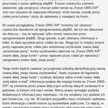
przyznane ci przez aplikację phpBB. Trzecie ciasteczko zostanie
utworzone, gdy przejrzysz chociaż jeden temat na „Forum DWS-XIP”.
Jest ono używane do zapisania informacji, które tematy zostały przez
ciebie przeczytane i służy do ułatwienia ci nawigacji na forum.
W czasie przeglądania „Forum DWS-XIP” możemy też utworzyć
ciasteczka niezależne od oprogramowania phpBB, ale ich ten dokument
nie dotyczy – ma on opisywać tylko strony stworzone przez
oprogramowanie phpBB. Drugi sposób, w jaki zbieramy informacje o
tobie, to dane wysyłane przez ciebie do nas. Mogą być to między innymi
posty napisane przez ciebie jako anonimowy użytkownik zwane dalej
„anonimowe posty”, konta użytkownika założone na „Forum DWS-XIP”
zwane dalej „twoje konto” i posty napisane przez ciebie po rejestracji i
zalogowaniu zwane dalej „twoje posty”.
Twoje konto będzie zawierać przynajmniej unikalną identyfikacyjną nazwę
zwaną dalej „twoja nazwa użytkownika”, hasło używane do logowania
zwane dalej „twoje hasło” i osobisty aktywny adres e-mail zwany dalej
„twój adres e-mail”. Informacje podane dla twojego konta na „Forum DWS-
XIP” są chronione przez prawa dotyczące ochrony danych osobowych w
państwie, w którym stoi nasz serwer. Mamy prawo wymagać podania
dodatkowych informacji przy rejestracji, i to my ustalamy czy podanie ich
jest konieczne, czy nie. W każdym przypadku masz możliwość wybrania,
które informacje o twoim koncie są wyświetlane publicznie. Co więcej, w
panelu zarządzania kontem masz możliwość włączenia lub wyłączenia