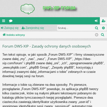
Szuk
UI
Zaloguj się
or
Zarejestruj się
al
ar
S
C
Indeks witryny
a
og
ej
z
K
uj
es
Forum DWS-XIP - Zasady ochrony danych osobowych
u
_L
si
tru
k
Ten tekst opisuje, w jaki sposób „Forum DWS-XIP” i firmy stowarzyszone
a
IN
ę
j
zwane dalej „my”, „nas”, „nasz”, „Forum DWS-XIP”, „https://dws-
j
xip.com/forum” i phpBB zwane dalej „oni”, „ich”, „oprogramowanie phpBB”,
K
si
„www.phpbb.com”, „phpBB Group”, „Zespoły phpBB”, korzystają z
S
ę
informacji zwanymi dalej „informacjami o tobie” zebranych w czasie
dowolnej twojej sesji na forum.
Informacje o tobie są zbierane na dwa sposoby. Po pierwsze,
przeglądanie „Forum DWS-XIP” powoduje, że aplikacja phpBB tworzy
kilka ciasteczek, które są małymi plikami tekstowymi pobranymi do
katalogu plików tymczasowych twojej przeglądarki. Pierwsze dwa
ciasteczka zawierają identyfikator użytkownika zwany „user-id” i
anonimowy identyfikator sesji zwany „session-id”, automatycznie