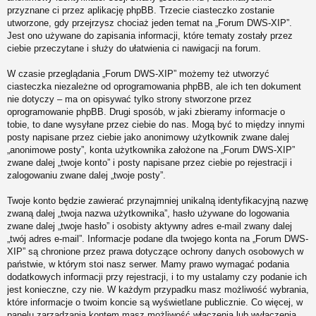
przyznane ci przez aplikację phpBB. Trzecie ciasteczko zostanie
utworzone, gdy przejrzysz chociaż jeden temat na „Forum DWS-XIP”.
Jest ono używane do zapisania informacji, które tematy zostały przez
ciebie przeczytane i służy do ułatwienia ci nawigacji na forum.
W czasie przeglądania „Forum DWS-XIP” możemy też utworzyć
ciasteczka niezależne od oprogramowania phpBB, ale ich ten dokument
nie dotyczy – ma on opisywać tylko strony stworzone przez
oprogramowanie phpBB. Drugi sposób, w jaki zbieramy informacje o
tobie, to dane wysyłane przez ciebie do nas. Mogą być to między innymi
posty napisane przez ciebie jako anonimowy użytkownik zwane dalej
„anonimowe posty”, konta użytkownika założone na „Forum DWS-XIP”
zwane dalej „twoje konto” i posty napisane przez ciebie po rejestracji i
zalogowaniu zwane dalej „twoje posty”.
Twoje konto będzie zawierać przynajmniej unikalną identyfikacyjną nazwę
zwaną dalej „twoja nazwa użytkownika”, hasło używane do logowania
zwane dalej „twoje hasło” i osobisty aktywny adres e-mail zwany dalej
„twój adres e-mail”. Informacje podane dla twojego konta na „Forum DWS-
XIP” są chronione przez prawa dotyczące ochrony danych osobowych w
państwie, w którym stoi nasz serwer. Mamy prawo wymagać podania
dodatkowych informacji przy rejestracji, i to my ustalamy czy podanie ich
jest konieczne, czy nie. W każdym przypadku masz możliwość wybrania,
które informacje o twoim koncie są wyświetlane publicznie. Co więcej, w
panelu zarządzania kontem masz możliwość włączenia lub wyłączenia