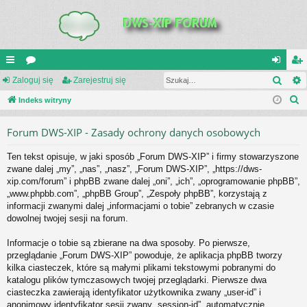
Szuk
UI
Zaloguj się
or
Zarejestruj się
al
ar
S
C
Indeks witryny
a
og
ej
z
K
uj
es
Forum DWS-XIP - Zasady ochrony danych osobowych
u
_L
si
tru
k
Ten tekst opisuje, w jaki sposób „Forum DWS-XIP” i firmy stowarzyszone
a
IN
ę
j
zwane dalej „my”, „nas”, „nasz”, „Forum DWS-XIP”, „https://dws-
j
xip.com/forum” i phpBB zwane dalej „oni”, „ich”, „oprogramowanie phpBB”,
K
si
„www.phpbb.com”, „phpBB Group”, „Zespoły phpBB”, korzystają z
S
ę
informacji zwanymi dalej „informacjami o tobie” zebranych w czasie
dowolnej twojej sesji na forum.
Informacje o tobie są zbierane na dwa sposoby. Po pierwsze,
przeglądanie „Forum DWS-XIP” powoduje, że aplikacja phpBB tworzy
kilka ciasteczek, które są małymi plikami tekstowymi pobranymi do
katalogu plików tymczasowych twojej przeglądarki. Pierwsze dwa
ciasteczka zawierają identyfikator użytkownika zwany „user-id” i
anonimowy identyfikator sesji zwany „session-id”, automatycznie