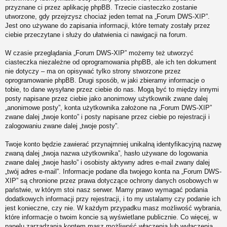
przyznane ci przez aplikację phpBB. Trzecie ciasteczko zostanie
utworzone, gdy przejrzysz chociaż jeden temat na „Forum DWS-XIP”.
Jest ono używane do zapisania informacji, które tematy zostały przez
ciebie przeczytane i służy do ułatwienia ci nawigacji na forum.
W czasie przeglądania „Forum DWS-XIP” możemy też utworzyć
ciasteczka niezależne od oprogramowania phpBB, ale ich ten dokument
nie dotyczy – ma on opisywać tylko strony stworzone przez
oprogramowanie phpBB. Drugi sposób, w jaki zbieramy informacje o
tobie, to dane wysyłane przez ciebie do nas. Mogą być to między innymi
posty napisane przez ciebie jako anonimowy użytkownik zwane dalej
„anonimowe posty”, konta użytkownika założone na „Forum DWS-XIP”
zwane dalej „twoje konto” i posty napisane przez ciebie po rejestracji i
zalogowaniu zwane dalej „twoje posty”.
Twoje konto będzie zawierać przynajmniej unikalną identyfikacyjną nazwę
zwaną dalej „twoja nazwa użytkownika”, hasło używane do logowania
zwane dalej „twoje hasło” i osobisty aktywny adres e-mail zwany dalej
„twój adres e-mail”. Informacje podane dla twojego konta na „Forum DWS-
XIP” są chronione przez prawa dotyczące ochrony danych osobowych w
państwie, w którym stoi nasz serwer. Mamy prawo wymagać podania
dodatkowych informacji przy rejestracji, i to my ustalamy czy podanie ich
jest konieczne, czy nie. W każdym przypadku masz możliwość wybrania,
które informacje o twoim koncie są wyświetlane publicznie. Co więcej, w
panelu zarządzania kontem masz możliwość włączenia lub wyłączenia