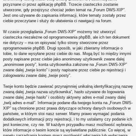
przyznane ci przez aplikację phpBB. Trzecie ciasteczko zostanie
utworzone, gdy przejrzysz chociaż jeden temat na „Forum DWS-XIP”.
Jest ono używane do zapisania informacji, które tematy zostały przez
ciebie przeczytane i służy do ułatwienia ci nawigacji na forum.
W czasie przeglądania „Forum DWS-XIP” możemy też utworzyć
ciasteczka niezależne od oprogramowania phpBB, ale ich ten dokument
nie dotyczy – ma on opisywać tylko strony stworzone przez
oprogramowanie phpBB. Drugi sposób, w jaki zbieramy informacje o
tobie, to dane wysyłane przez ciebie do nas. Mogą być to między innymi
posty napisane przez ciebie jako anonimowy użytkownik zwane dalej
„anonimowe posty”, konta użytkownika założone na „Forum DWS-XIP”
zwane dalej „twoje konto” i posty napisane przez ciebie po rejestracji i
zalogowaniu zwane dalej „twoje posty”.
Twoje konto będzie zawierać przynajmniej unikalną identyfikacyjną nazwę
zwaną dalej „twoja nazwa użytkownika”, hasło używane do logowania
zwane dalej „twoje hasło” i osobisty aktywny adres e-mail zwany dalej
„twój adres e-mail”. Informacje podane dla twojego konta na „Forum DWS-
XIP” są chronione przez prawa dotyczące ochrony danych osobowych w
państwie, w którym stoi nasz serwer. Mamy prawo wymagać podania
dodatkowych informacji przy rejestracji, i to my ustalamy czy podanie ich
jest konieczne, czy nie. W każdym przypadku masz możliwość wybrania,
które informacje o twoim koncie są wyświetlane publicznie. Co więcej, w
panelu zarządzania kontem masz możliwość włączenia lub wyłączenia