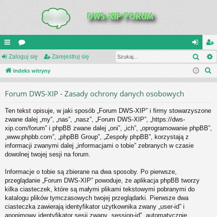
Szuk
UI
Zaloguj się
or
Zarejestruj się
al
ar
S
C
Indeks witryny
a
og
ej
z
K
uj
es
Forum DWS-XIP - Zasady ochrony danych osobowych
u
_L
si
tru
k
Ten tekst opisuje, w jaki sposób „Forum DWS-XIP” i firmy stowarzyszone
a
IN
ę
j
zwane dalej „my”, „nas”, „nasz”, „Forum DWS-XIP”, „https://dws-
j
xip.com/forum” i phpBB zwane dalej „oni”, „ich”, „oprogramowanie phpBB”,
K
si
„www.phpbb.com”, „phpBB Group”, „Zespoły phpBB”, korzystają z
S
ę
informacji zwanymi dalej „informacjami o tobie” zebranych w czasie
dowolnej twojej sesji na forum.
Informacje o tobie są zbierane na dwa sposoby. Po pierwsze,
przeglądanie „Forum DWS-XIP” powoduje, że aplikacja phpBB tworzy
kilka ciasteczek, które są małymi plikami tekstowymi pobranymi do
katalogu plików tymczasowych twojej przeglądarki. Pierwsze dwa
ciasteczka zawierają identyfikator użytkownika zwany „user-id” i
anonimowy identyfikator sesji zwany „session-id”, automatycznie