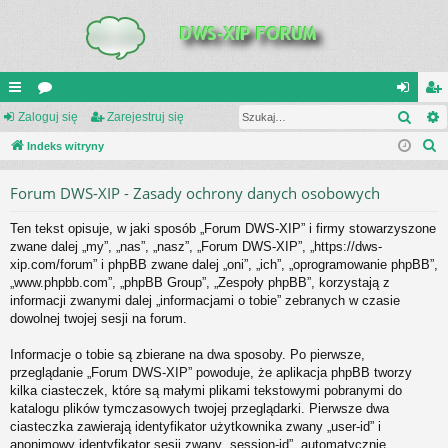
Szuk
UI
Zaloguj się
or
Zarejestruj się
al
ar
S
C
Indeks witryny
a
og
ej
z
K
uj
es
Forum DWS-XIP - Zasady ochrony danych osobowych
u
_L
si
tru
k
Ten tekst opisuje, w jaki sposób „Forum DWS-XIP” i firmy stowarzyszone
a
IN
ę
j
zwane dalej „my”, „nas”, „nasz”, „Forum DWS-XIP”, „https://dws-
j
xip.com/forum” i phpBB zwane dalej „oni”, „ich”, „oprogramowanie phpBB”,
K
si
„www.phpbb.com”, „phpBB Group”, „Zespoły phpBB”, korzystają z
S
ę
informacji zwanymi dalej „informacjami o tobie” zebranych w czasie
dowolnej twojej sesji na forum.
Informacje o tobie są zbierane na dwa sposoby. Po pierwsze,
przeglądanie „Forum DWS-XIP” powoduje, że aplikacja phpBB tworzy
kilka ciasteczek, które są małymi plikami tekstowymi pobranymi do
katalogu plików tymczasowych twojej przeglądarki. Pierwsze dwa
ciasteczka zawierają identyfikator użytkownika zwany „user-id” i
anonimowy identyfikator sesji zwany „session-id”, automatycznie