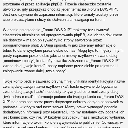
przyznane ci przez aplikację phpBB. Trzecie ciasteczko zostanie
utworzone, gdy przejrzysz chociaż jeden temat na „Forum DWS-XIP”.
Jest ono używane do zapisania informacji, które tematy zostały przez
ciebie przeczytane i służy do ułatwienia ci nawigacji na forum.
W czasie przeglądania „Forum DWS-XIP” możemy też utworzyć
ciasteczka niezależne od oprogramowania phpBB, ale ich ten dokument
nie dotyczy – ma on opisywać tylko strony stworzone przez
oprogramowanie phpBB. Drugi sposób, w jaki zbieramy informacje o
tobie, to dane wysyłane przez ciebie do nas. Mogą być to między innymi
posty napisane przez ciebie jako anonimowy użytkownik zwane dalej
„anonimowe posty”, konta użytkownika założone na „Forum DWS-XIP”
zwane dalej „twoje konto” i posty napisane przez ciebie po rejestracji i
zalogowaniu zwane dalej „twoje posty”.
Twoje konto będzie zawierać przynajmniej unikalną identyfikacyjną nazwę
zwaną dalej „twoja nazwa użytkownika”, hasło używane do logowania
zwane dalej „twoje hasło” i osobisty aktywny adres e-mail zwany dalej
„twój adres e-mail”. Informacje podane dla twojego konta na „Forum DWS-
XIP” są chronione przez prawa dotyczące ochrony danych osobowych w
państwie, w którym stoi nasz serwer. Mamy prawo wymagać podania
dodatkowych informacji przy rejestracji, i to my ustalamy czy podanie ich
jest konieczne, czy nie. W każdym przypadku masz możliwość wybrania,
które informacje o twoim koncie są wyświetlane publicznie. Co więcej, w
panelu zarządzania kontem masz możliwość włączenia lub wyłączenia