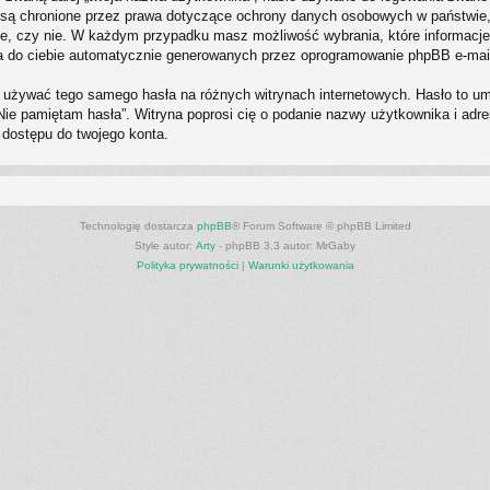
P” są chronione przez prawa dotyczące ochrony danych osobowych w państwi
eczne, czy nie. W każdym przypadku masz możliwość wybrania, które informacje
a do ciebie automatycznie generowanych przez oprogramowanie phpBB e-mail
ży używać tego samego hasła na różnych witrynach internetowych. Hasło to u
i „Nie pamiętam hasła”. Witryna poprosi cię o podanie nazwy użytkownika i a
 dostępu do twojego konta.
Technologię dostarcza
phpBB
® Forum Software © phpBB Limited
Style autor:
Arty
- phpBB 3.3 autor: MrGaby
Polityka prywatności
|
Warunki użytkowania