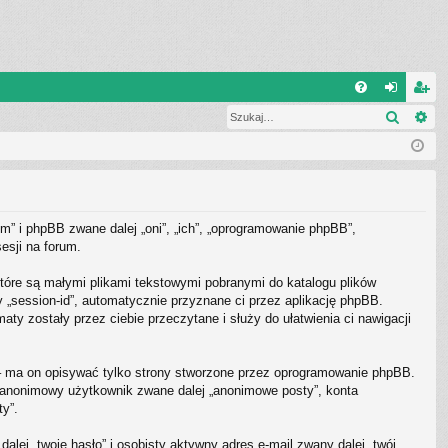
Q
Szukaj
Wy
FA
al
ar
Q
og
ej
uj
es
si
tru
m” i phpBB zwane dalej „oni”, „ich”, „oprogramowanie phpBB”,
ę
j
esji na forum.
si
tóre są małymi plikami tekstowymi pobranymi do katalogu plików
ę
y „session-id”, automatycznie przyznane ci przez aplikację phpBB.
ty zostały przez ciebie przeczytane i służy do ułatwienia ci nawigacji
– ma on opisywać tylko strony stworzone przez oprogramowanie phpBB.
ko anonimowy użytkownik zwane dalej „anonimowe posty”, konta
ty”.
lej „twoje hasło” i osobisty aktywny adres e-mail zwany dalej „twój