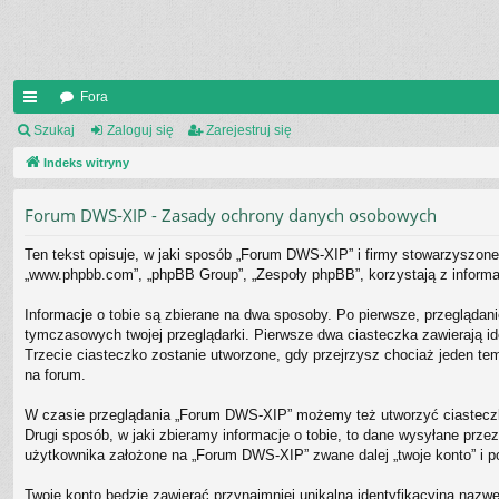
Fora
UI
Szukaj
Zaloguj się
Zarejestruj się
C
Indeks witryny
K
Forum DWS-XIP - Zasady ochrony danych osobowych
_L
Ten tekst opisuje, w jaki sposób „Forum DWS-XIP” i firmy stowarzyszone 
IN
„www.phpbb.com”, „phpBB Group”, „Zespoły phpBB”, korzystają z informacj
K
Informacje o tobie są zbierane na dwa sposoby. Po pierwsze, przeglądan
S
tymczasowych twojej przeglądarki. Pierwsze dwa ciasteczka zawierają ide
Trzecie ciasteczko zostanie utworzone, gdy przejrzysz chociaż jeden tem
na forum.
W czasie przeglądania „Forum DWS-XIP” możemy też utworzyć ciasteczk
Drugi sposób, w jaki zbieramy informacje o tobie, to dane wysyłane prz
użytkownika założone na „Forum DWS-XIP” zwane dalej „twoje konto” i post
Twoje konto będzie zawierać przynajmniej unikalną identyfikacyjną nazwę