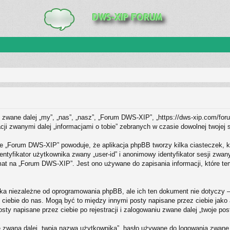
zwane dalej „my”, „nas”, „nasz”, „Forum DWS-XIP”, „https://dws-xip.com/foru
i zwanymi dalej „informacjami o tobie” zebranych w czasie dowolnej twojej s
ie „Forum DWS-XIP” powoduje, że aplikacja phpBB tworzy kilka ciasteczek, k
ntyfikator użytkownika zwany „user-id” i anonimowy identyfikator sesji zwan
at na „Forum DWS-XIP”. Jest ono używane do zapisania informacji, które tema
a niezależne od oprogramowania phpBB, ale ich ten dokument nie dotyczy 
ez ciebie do nas. Mogą być to między innymi posty napisane przez ciebie ja
y napisane przez ciebie po rejestracji i zalogowaniu zwane dalej „twoje pos
 zwaną dalej „twoja nazwa użytkownika”, hasło używane do logowania zwane da