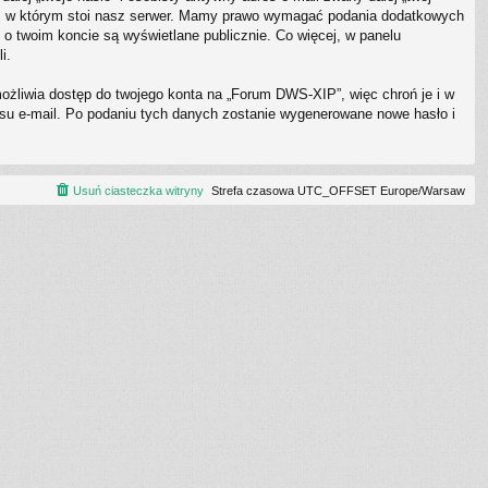
e, w którym stoi nasz serwer. Mamy prawo wymagać podania dodatkowych
 o twoim koncie są wyświetlane publicznie. Co więcej, w panelu
i.
możliwia dostęp do twojego konta na „Forum DWS-XIP”, więc chroń je i w
dresu e-mail. Po podaniu tych danych zostanie wygenerowane nowe hasło i
Usuń ciasteczka witryny
Strefa czasowa UTC_OFFSET Europe/Warsaw