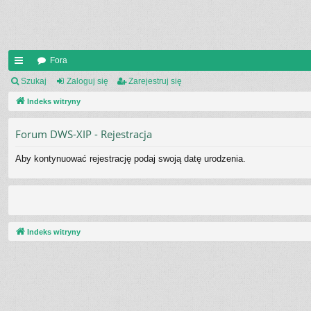
Fora
UI
Szukaj
Zaloguj się
Zarejestruj się
C
Indeks witryny
K
Forum DWS-XIP - Rejestracja
_L
Aby kontynuować rejestrację podaj swoją datę urodzenia.
IN
K
S
Indeks witryny