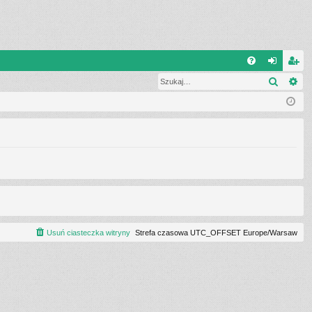
Q
Szukaj
Wy
FA
al
ar
Q
og
ej
uj
es
si
tru
ę
j
si
ę
Usuń ciasteczka witryny
Strefa czasowa UTC_OFFSET Europe/Warsaw