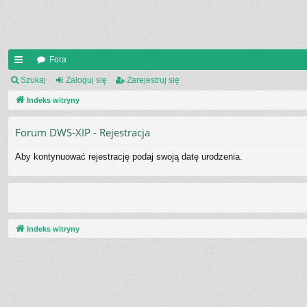
Fora
UI
Szukaj
Zaloguj się
Zarejestruj się
C
Indeks witryny
K
Forum DWS-XIP - Rejestracja
_L
Aby kontynuować rejestrację podaj swoją datę urodzenia.
IN
K
S
Indeks witryny