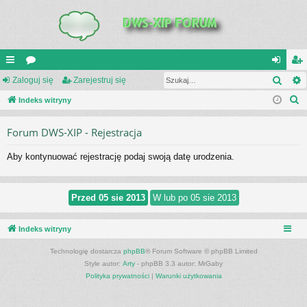
Szuk
UI
Zaloguj się
or
Zarejestruj się
al
ar
S
C
Indeks witryny
a
og
ej
z
K
uj
es
Forum DWS-XIP - Rejestracja
u
_L
si
tru
k
Aby kontynuować rejestrację podaj swoją datę urodzenia.
a
IN
ę
j
j
K
si
S
ę
Indeks witryny
Technologię dostarcza
phpBB
® Forum Software © phpBB Limited
Style autor:
Arty
- phpBB 3.3 autor: MrGaby
Polityka prywatności
|
Warunki użytkowania