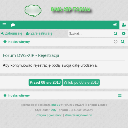
Szuk
UI
Zaloguj się
or
Zarejestruj się
al
ar
S
C
Indeks witryny
a
og
ej
z
K
uj
es
Forum DWS-XIP - Rejestracja
u
_L
si
tru
k
Aby kontynuować rejestrację podaj swoją datę urodzenia.
a
IN
ę
j
j
K
si
S
ę
Indeks witryny
Technologię dostarcza
phpBB
® Forum Software © phpBB Limited
Style autor:
Arty
- phpBB 3.3 autor: MrGaby
Polityka prywatności
|
Warunki użytkowania