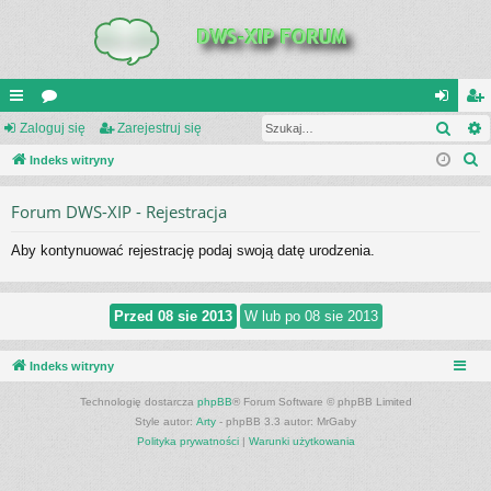
Szuk
UI
Zaloguj się
or
Zarejestruj się
al
ar
S
C
Indeks witryny
a
og
ej
z
K
uj
es
Forum DWS-XIP - Rejestracja
u
_L
si
tru
k
Aby kontynuować rejestrację podaj swoją datę urodzenia.
a
IN
ę
j
j
K
si
S
ę
Indeks witryny
Technologię dostarcza
phpBB
® Forum Software © phpBB Limited
Style autor:
Arty
- phpBB 3.3 autor: MrGaby
Polityka prywatności
|
Warunki użytkowania