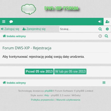
Szuk
UI
Zaloguj się
or
Zarejestruj się
al
ar
S
C
Indeks witryny
a
og
ej
z
K
uj
es
Forum DWS-XIP - Rejestracja
u
_L
si
tru
k
Aby kontynuować rejestrację podaj swoją datę urodzenia.
a
IN
ę
j
j
K
si
S
ę
Indeks witryny
Technologię dostarcza
phpBB
® Forum Software © phpBB Limited
Style autor:
Arty
- phpBB 3.3 autor: MrGaby
Polityka prywatności
|
Warunki użytkowania