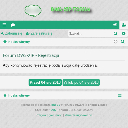
Szuk
UI
Zaloguj się
or
Zarejestruj się
al
ar
S
C
Indeks witryny
a
og
ej
z
K
uj
es
Forum DWS-XIP - Rejestracja
u
_L
si
tru
k
Aby kontynuować rejestrację podaj swoją datę urodzenia.
a
IN
ę
j
j
K
si
S
ę
Indeks witryny
Technologię dostarcza
phpBB
® Forum Software © phpBB Limited
Style autor:
Arty
- phpBB 3.3 autor: MrGaby
Polityka prywatności
|
Warunki użytkowania