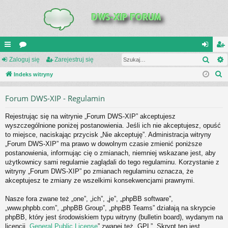
Szuk
UI
Zaloguj się
or
Zarejestruj się
al
ar
S
C
Indeks witryny
a
og
ej
z
K
uj
es
Forum DWS-XIP - Regulamin
u
_L
si
tru
k
Rejestrując się na witrynie „Forum DWS-XIP” akceptujesz
a
IN
ę
j
wyszczególnione poniżej postanowienia. Jeśli ich nie akceptujesz, opuść
j
to miejsce, naciskając przycisk „Nie akceptuję”. Administracja witryny
K
si
„Forum DWS-XIP” ma prawo w dowolnym czasie zmienić poniższe
S
ę
postanowienia, informując cię o zmianach, niemniej wskazane jest, aby
użytkownicy sami regularnie zaglądali do tego regulaminu. Korzystanie z
witryny „Forum DWS-XIP” po zmianach regulaminu oznacza, że
akceptujesz te zmiany ze wszelkimi konsekwencjami prawnymi.
Nasze fora zwane też „one”, „ich”, „je”, „phpBB software”,
„www.phpbb.com”, „phpBB Group”, „phpBB Teams” działają na skrypcie
phpBB, który jest środowiskiem typu witryny (bulletin board), wydanym na
licencji „
General Public License
” zwanej też „GPL”. Skrypt ten jest