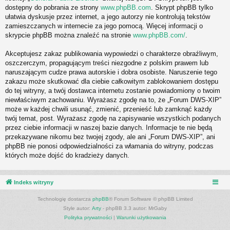
dostępny do pobrania ze strony
www.phpBB.com
. Skrypt phpBB tylko
ułatwia dyskusje przez internet, a jego autorzy nie kontrolują tekstów
zamieszczanych w internecie za jego pomocą. Więcej informacji o
skrypcie phpBB można znaleźć na stronie
www.phpBB.com/
.
Akceptujesz zakaz publikowania wypowiedzi o charakterze obraźliwym,
oszczerczym, propagującym treści niezgodne z polskim prawem lub
naruszającym cudze prawa autorskie i dobra osobiste. Naruszenie tego
zakazu może skutkować dla ciebie całkowitym zablokowaniem dostępu
do tej witryny, a twój dostawca internetu zostanie powiadomiony o twoim
niewłaściwym zachowaniu. Wyrażasz zgodę na to, że „Forum DWS-XIP”
może w każdej chwili usunąć, zmienić, przenieść lub zamknąć każdy
twój temat, post. Wyrażasz zgodę na zapisywanie wszystkich podanych
przez ciebie informacji w naszej bazie danych. Informacje te nie będą
przekazywane nikomu bez twojej zgody, ale ani „Forum DWS-XIP”, ani
phpBB nie ponosi odpowiedzialności za włamania do witryny, podczas
których może dojść do kradzieży danych.
Indeks witryny
Technologię dostarcza
phpBB
® Forum Software © phpBB Limited
Style autor:
Arty
- phpBB 3.3 autor: MrGaby
Polityka prywatności
|
Warunki użytkowania