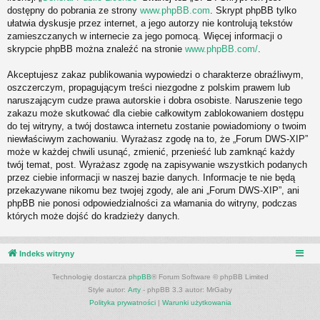
dostępny do pobrania ze strony
www.phpBB.com
. Skrypt phpBB tylko
ułatwia dyskusje przez internet, a jego autorzy nie kontrolują tekstów
zamieszczanych w internecie za jego pomocą. Więcej informacji o
skrypcie phpBB można znaleźć na stronie
www.phpBB.com/
.
Akceptujesz zakaz publikowania wypowiedzi o charakterze obraźliwym,
oszczerczym, propagującym treści niezgodne z polskim prawem lub
naruszającym cudze prawa autorskie i dobra osobiste. Naruszenie tego
zakazu może skutkować dla ciebie całkowitym zablokowaniem dostępu
do tej witryny, a twój dostawca internetu zostanie powiadomiony o twoim
niewłaściwym zachowaniu. Wyrażasz zgodę na to, że „Forum DWS-XIP”
może w każdej chwili usunąć, zmienić, przenieść lub zamknąć każdy
twój temat, post. Wyrażasz zgodę na zapisywanie wszystkich podanych
przez ciebie informacji w naszej bazie danych. Informacje te nie będą
przekazywane nikomu bez twojej zgody, ale ani „Forum DWS-XIP”, ani
phpBB nie ponosi odpowiedzialności za włamania do witryny, podczas
których może dojść do kradzieży danych.
Indeks witryny
Technologię dostarcza
phpBB
® Forum Software © phpBB Limited
Style autor:
Arty
- phpBB 3.3 autor: MrGaby
Polityka prywatności
|
Warunki użytkowania