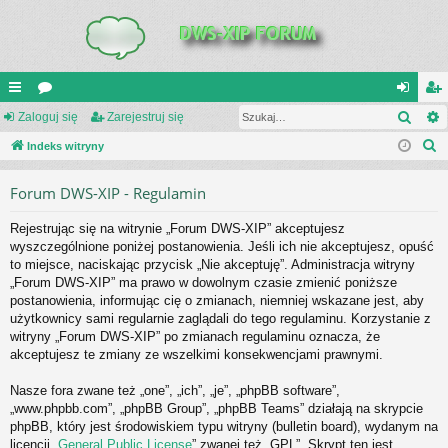
Szuk
UI
Zaloguj się
or
Zarejestruj się
al
ar
S
C
Indeks witryny
a
og
ej
z
K
uj
es
Forum DWS-XIP - Regulamin
u
_L
si
tru
k
Rejestrując się na witrynie „Forum DWS-XIP” akceptujesz
a
IN
ę
j
wyszczególnione poniżej postanowienia. Jeśli ich nie akceptujesz, opuść
j
to miejsce, naciskając przycisk „Nie akceptuję”. Administracja witryny
K
si
„Forum DWS-XIP” ma prawo w dowolnym czasie zmienić poniższe
S
ę
postanowienia, informując cię o zmianach, niemniej wskazane jest, aby
użytkownicy sami regularnie zaglądali do tego regulaminu. Korzystanie z
witryny „Forum DWS-XIP” po zmianach regulaminu oznacza, że
akceptujesz te zmiany ze wszelkimi konsekwencjami prawnymi.
Nasze fora zwane też „one”, „ich”, „je”, „phpBB software”,
„www.phpbb.com”, „phpBB Group”, „phpBB Teams” działają na skrypcie
phpBB, który jest środowiskiem typu witryny (bulletin board), wydanym na
licencji „
General Public License
” zwanej też „GPL”. Skrypt ten jest