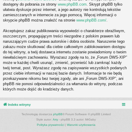
dostępny do pobrania ze strony
www.phpBB.com
. Skrypt phpBB tylko
ułatwia dyskusje przez internet, a jego autorzy nie kontrolują tekstów
zamieszczanych w internecie za jego pomocą. Więcej informacji o
skrypcie phpBB można znaleźć na stronie
www.phpBB.com/
.
Akceptujesz zakaz publikowania wypowiedzi o charakterze obraźliwym,
oszczerczym, propagującym treści niezgodne z polskim prawem lub
naruszającym cudze prawa autorskie i dobra osobiste. Naruszenie tego
zakazu może skutkować dla ciebie całkowitym zablokowaniem dostępu
do tej witryny, a twój dostawca internetu zostanie powiadomiony o twoim
niewłaściwym zachowaniu. Wyrażasz zgodę na to, że „Forum DWS-XIP”
może w każdej chwili usunąć, zmienić, przenieść lub zamknąć każdy
twój temat, post. Wyrażasz zgodę na zapisywanie wszystkich podanych
przez ciebie informacji w naszej bazie danych. Informacje te nie będą
przekazywane nikomu bez twojej zgody, ale ani „Forum DWS-XIP”, ani
phpBB nie ponosi odpowiedzialności za włamania do witryny, podczas
których może dojść do kradzieży danych.
Indeks witryny
Technologię dostarcza
phpBB
® Forum Software © phpBB Limited
Style autor:
Arty
- phpBB 3.3 autor: MrGaby
Polityka prywatności
|
Warunki użytkowania