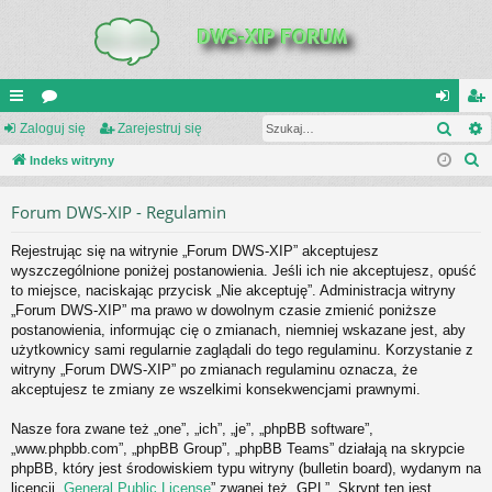
Szuk
UI
Zaloguj się
or
Zarejestruj się
al
ar
S
C
Indeks witryny
a
og
ej
z
K
uj
es
Forum DWS-XIP - Regulamin
u
_L
si
tru
k
Rejestrując się na witrynie „Forum DWS-XIP” akceptujesz
a
IN
ę
j
wyszczególnione poniżej postanowienia. Jeśli ich nie akceptujesz, opuść
j
to miejsce, naciskając przycisk „Nie akceptuję”. Administracja witryny
K
si
„Forum DWS-XIP” ma prawo w dowolnym czasie zmienić poniższe
S
ę
postanowienia, informując cię o zmianach, niemniej wskazane jest, aby
użytkownicy sami regularnie zaglądali do tego regulaminu. Korzystanie z
witryny „Forum DWS-XIP” po zmianach regulaminu oznacza, że
akceptujesz te zmiany ze wszelkimi konsekwencjami prawnymi.
Nasze fora zwane też „one”, „ich”, „je”, „phpBB software”,
„www.phpbb.com”, „phpBB Group”, „phpBB Teams” działają na skrypcie
phpBB, który jest środowiskiem typu witryny (bulletin board), wydanym na
licencji „
General Public License
” zwanej też „GPL”. Skrypt ten jest