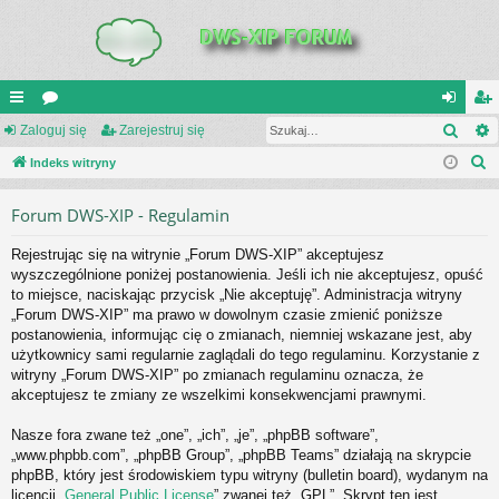
Szuk
UI
Zaloguj się
or
Zarejestruj się
al
ar
S
C
Indeks witryny
a
og
ej
z
K
uj
es
Forum DWS-XIP - Regulamin
u
_L
si
tru
k
Rejestrując się na witrynie „Forum DWS-XIP” akceptujesz
a
IN
ę
j
wyszczególnione poniżej postanowienia. Jeśli ich nie akceptujesz, opuść
j
to miejsce, naciskając przycisk „Nie akceptuję”. Administracja witryny
K
si
„Forum DWS-XIP” ma prawo w dowolnym czasie zmienić poniższe
S
ę
postanowienia, informując cię o zmianach, niemniej wskazane jest, aby
użytkownicy sami regularnie zaglądali do tego regulaminu. Korzystanie z
witryny „Forum DWS-XIP” po zmianach regulaminu oznacza, że
akceptujesz te zmiany ze wszelkimi konsekwencjami prawnymi.
Nasze fora zwane też „one”, „ich”, „je”, „phpBB software”,
„www.phpbb.com”, „phpBB Group”, „phpBB Teams” działają na skrypcie
phpBB, który jest środowiskiem typu witryny (bulletin board), wydanym na
licencji „
General Public License
” zwanej też „GPL”. Skrypt ten jest