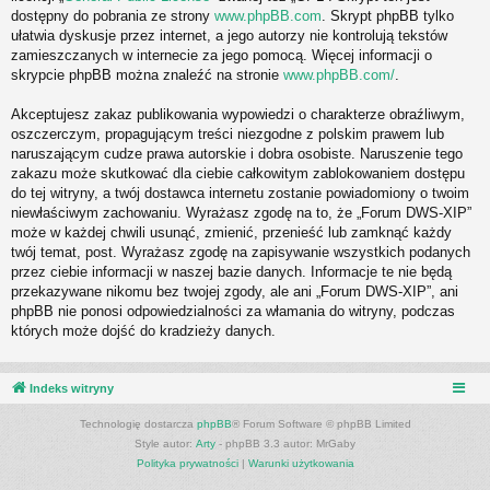
dostępny do pobrania ze strony
www.phpBB.com
. Skrypt phpBB tylko
ułatwia dyskusje przez internet, a jego autorzy nie kontrolują tekstów
zamieszczanych w internecie za jego pomocą. Więcej informacji o
skrypcie phpBB można znaleźć na stronie
www.phpBB.com/
.
Akceptujesz zakaz publikowania wypowiedzi o charakterze obraźliwym,
oszczerczym, propagującym treści niezgodne z polskim prawem lub
naruszającym cudze prawa autorskie i dobra osobiste. Naruszenie tego
zakazu może skutkować dla ciebie całkowitym zablokowaniem dostępu
do tej witryny, a twój dostawca internetu zostanie powiadomiony o twoim
niewłaściwym zachowaniu. Wyrażasz zgodę na to, że „Forum DWS-XIP”
może w każdej chwili usunąć, zmienić, przenieść lub zamknąć każdy
twój temat, post. Wyrażasz zgodę na zapisywanie wszystkich podanych
przez ciebie informacji w naszej bazie danych. Informacje te nie będą
przekazywane nikomu bez twojej zgody, ale ani „Forum DWS-XIP”, ani
phpBB nie ponosi odpowiedzialności za włamania do witryny, podczas
których może dojść do kradzieży danych.
Indeks witryny
Technologię dostarcza
phpBB
® Forum Software © phpBB Limited
Style autor:
Arty
- phpBB 3.3 autor: MrGaby
Polityka prywatności
|
Warunki użytkowania