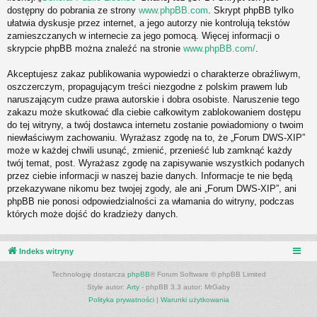
dostępny do pobrania ze strony
www.phpBB.com
. Skrypt phpBB tylko
ułatwia dyskusje przez internet, a jego autorzy nie kontrolują tekstów
zamieszczanych w internecie za jego pomocą. Więcej informacji o
skrypcie phpBB można znaleźć na stronie
www.phpBB.com/
.
Akceptujesz zakaz publikowania wypowiedzi o charakterze obraźliwym,
oszczerczym, propagującym treści niezgodne z polskim prawem lub
naruszającym cudze prawa autorskie i dobra osobiste. Naruszenie tego
zakazu może skutkować dla ciebie całkowitym zablokowaniem dostępu
do tej witryny, a twój dostawca internetu zostanie powiadomiony o twoim
niewłaściwym zachowaniu. Wyrażasz zgodę na to, że „Forum DWS-XIP”
może w każdej chwili usunąć, zmienić, przenieść lub zamknąć każdy
twój temat, post. Wyrażasz zgodę na zapisywanie wszystkich podanych
przez ciebie informacji w naszej bazie danych. Informacje te nie będą
przekazywane nikomu bez twojej zgody, ale ani „Forum DWS-XIP”, ani
phpBB nie ponosi odpowiedzialności za włamania do witryny, podczas
których może dojść do kradzieży danych.
Indeks witryny
Technologię dostarcza
phpBB
® Forum Software © phpBB Limited
Style autor:
Arty
- phpBB 3.3 autor: MrGaby
Polityka prywatności
|
Warunki użytkowania