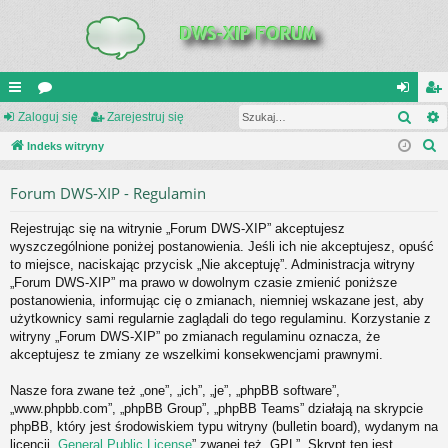
Szuk
UI
Zaloguj się
or
Zarejestruj się
al
ar
S
C
Indeks witryny
a
og
ej
z
K
uj
es
Forum DWS-XIP - Regulamin
u
_L
si
tru
k
Rejestrując się na witrynie „Forum DWS-XIP” akceptujesz
a
IN
ę
j
wyszczególnione poniżej postanowienia. Jeśli ich nie akceptujesz, opuść
j
to miejsce, naciskając przycisk „Nie akceptuję”. Administracja witryny
K
si
„Forum DWS-XIP” ma prawo w dowolnym czasie zmienić poniższe
S
ę
postanowienia, informując cię o zmianach, niemniej wskazane jest, aby
użytkownicy sami regularnie zaglądali do tego regulaminu. Korzystanie z
witryny „Forum DWS-XIP” po zmianach regulaminu oznacza, że
akceptujesz te zmiany ze wszelkimi konsekwencjami prawnymi.
Nasze fora zwane też „one”, „ich”, „je”, „phpBB software”,
„www.phpbb.com”, „phpBB Group”, „phpBB Teams” działają na skrypcie
phpBB, który jest środowiskiem typu witryny (bulletin board), wydanym na
licencji „
General Public License
” zwanej też „GPL”. Skrypt ten jest