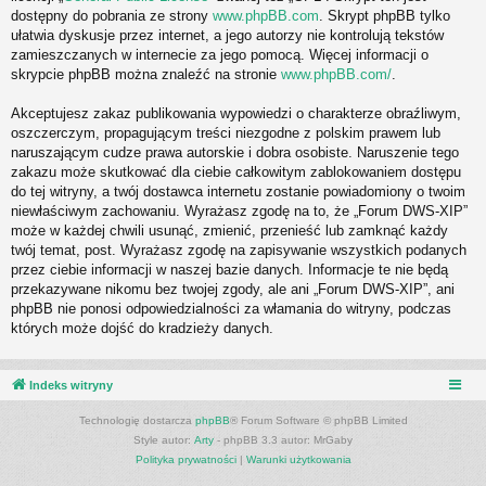
dostępny do pobrania ze strony
www.phpBB.com
. Skrypt phpBB tylko
ułatwia dyskusje przez internet, a jego autorzy nie kontrolują tekstów
zamieszczanych w internecie za jego pomocą. Więcej informacji o
skrypcie phpBB można znaleźć na stronie
www.phpBB.com/
.
Akceptujesz zakaz publikowania wypowiedzi o charakterze obraźliwym,
oszczerczym, propagującym treści niezgodne z polskim prawem lub
naruszającym cudze prawa autorskie i dobra osobiste. Naruszenie tego
zakazu może skutkować dla ciebie całkowitym zablokowaniem dostępu
do tej witryny, a twój dostawca internetu zostanie powiadomiony o twoim
niewłaściwym zachowaniu. Wyrażasz zgodę na to, że „Forum DWS-XIP”
może w każdej chwili usunąć, zmienić, przenieść lub zamknąć każdy
twój temat, post. Wyrażasz zgodę na zapisywanie wszystkich podanych
przez ciebie informacji w naszej bazie danych. Informacje te nie będą
przekazywane nikomu bez twojej zgody, ale ani „Forum DWS-XIP”, ani
phpBB nie ponosi odpowiedzialności za włamania do witryny, podczas
których może dojść do kradzieży danych.
Indeks witryny
Technologię dostarcza
phpBB
® Forum Software © phpBB Limited
Style autor:
Arty
- phpBB 3.3 autor: MrGaby
Polityka prywatności
|
Warunki użytkowania