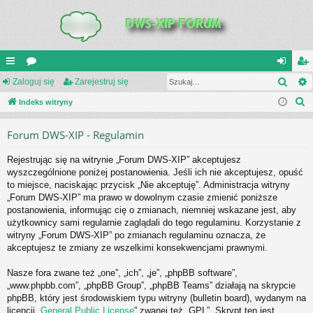
Szuk
UI
Zaloguj się
or
Zarejestruj się
al
ar
S
C
Indeks witryny
a
og
ej
z
K
uj
es
Forum DWS-XIP - Regulamin
u
_L
si
tru
k
Rejestrując się na witrynie „Forum DWS-XIP” akceptujesz
a
IN
ę
j
wyszczególnione poniżej postanowienia. Jeśli ich nie akceptujesz, opuść
j
to miejsce, naciskając przycisk „Nie akceptuję”. Administracja witryny
K
si
„Forum DWS-XIP” ma prawo w dowolnym czasie zmienić poniższe
S
ę
postanowienia, informując cię o zmianach, niemniej wskazane jest, aby
użytkownicy sami regularnie zaglądali do tego regulaminu. Korzystanie z
witryny „Forum DWS-XIP” po zmianach regulaminu oznacza, że
akceptujesz te zmiany ze wszelkimi konsekwencjami prawnymi.
Nasze fora zwane też „one”, „ich”, „je”, „phpBB software”,
„www.phpbb.com”, „phpBB Group”, „phpBB Teams” działają na skrypcie
phpBB, który jest środowiskiem typu witryny (bulletin board), wydanym na
licencji „
General Public License
” zwanej też „GPL”. Skrypt ten jest