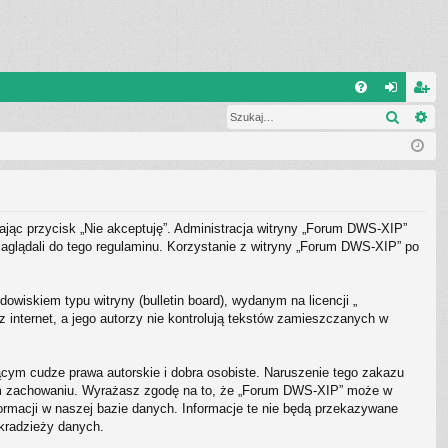
Q
Szukaj
Wy
FA
al
ar
Q
og
ej
uj
es
si
tru
ając przycisk „Nie akceptuję”. Administracja witryny „Forum DWS-XIP”
ę
j
aglądali do tego regulaminu. Korzystanie z witryny „Forum DWS-XIP” po
si
ę
owiskiem typu witryny (bulletin board), wydanym na licencji „
z internet, a jego autorzy nie kontrolują tekstów zamieszczanych w
cym cudze prawa autorskie i dobra osobiste. Naruszenie tego zakazu
wym zachowaniu. Wyrażasz zgodę na to, że „Forum DWS-XIP” może w
ormacji w naszej bazie danych. Informacje te nie będą przekazywane
 kradzieży danych.