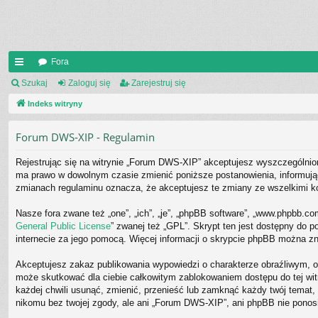
Fora
UI
Szukaj
Zaloguj się
Zarejestruj się
C
Indeks witryny
K
Forum DWS-XIP - Regulamin
_L
Rejestrując się na witrynie „Forum DWS-XIP” akceptujesz wyszczególnione
IN
ma prawo w dowolnym czasie zmienić poniższe postanowienia, informując
zmianach regulaminu oznacza, że akceptujesz te zmiany ze wszelkimi 
K
S
Nasze fora zwane też „one”, „ich”, „je”, „phpBB software”, „www.phpbb.co
General Public License
” zwanej też „GPL”. Skrypt ten jest dostępny do p
internecie za jego pomocą. Więcej informacji o skrypcie phpBB można zn
Akceptujesz zakaz publikowania wypowiedzi o charakterze obraźliwym, o
może skutkować dla ciebie całkowitym zablokowaniem dostępu do tej wi
każdej chwili usunąć, zmienić, przenieść lub zamknąć każdy twój temat
nikomu bez twojej zgody, ale ani „Forum DWS-XIP”, ani phpBB nie ponos