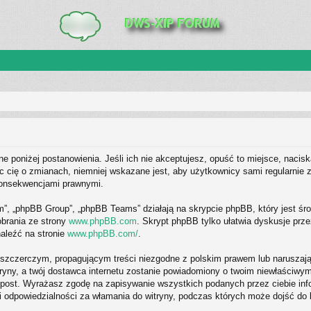
 poniżej postanowienia. Jeśli ich nie akceptujesz, opuść to miejsce, nacisk
 cię o zmianach, niemniej wskazane jest, aby użytkownicy sami regularnie z
konsekwencjami prawnymi.
m”, „phpBB Group”, „phpBB Teams” działają na skrypcie phpBB, który jest środ
obrania ze strony
www.phpBB.com
. Skrypt phpBB tylko ułatwia dyskusje prze
aleźć na stronie
www.phpBB.com/
.
szczerczym, propagującym treści niezgodne z polskim prawem lub naruszają
tryny, a twój dostawca internetu zostanie powiadomiony o twoim niewłaści
, post. Wyrażasz zgodę na zapisywanie wszystkich podanych przez ciebie inf
i odpowiedzialności za włamania do witryny, podczas których może dojść do