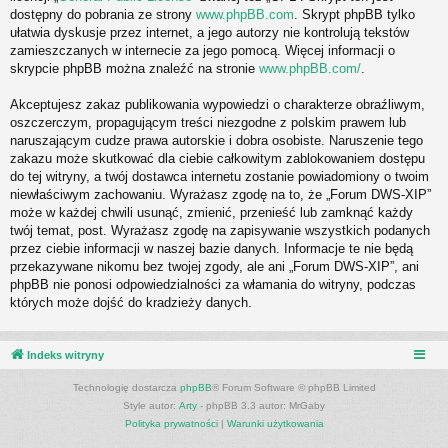
dostępny do pobrania ze strony
www.phpBB.com
. Skrypt phpBB tylko
ułatwia dyskusje przez internet, a jego autorzy nie kontrolują tekstów
zamieszczanych w internecie za jego pomocą. Więcej informacji o
skrypcie phpBB można znaleźć na stronie
www.phpBB.com/
.
Akceptujesz zakaz publikowania wypowiedzi o charakterze obraźliwym,
oszczerczym, propagującym treści niezgodne z polskim prawem lub
naruszającym cudze prawa autorskie i dobra osobiste. Naruszenie tego
zakazu może skutkować dla ciebie całkowitym zablokowaniem dostępu
do tej witryny, a twój dostawca internetu zostanie powiadomiony o twoim
niewłaściwym zachowaniu. Wyrażasz zgodę na to, że „Forum DWS-XIP”
może w każdej chwili usunąć, zmienić, przenieść lub zamknąć każdy
twój temat, post. Wyrażasz zgodę na zapisywanie wszystkich podanych
przez ciebie informacji w naszej bazie danych. Informacje te nie będą
przekazywane nikomu bez twojej zgody, ale ani „Forum DWS-XIP”, ani
phpBB nie ponosi odpowiedzialności za włamania do witryny, podczas
których może dojść do kradzieży danych.
Indeks witryny
Technologię dostarcza
phpBB
® Forum Software © phpBB Limited
Style autor:
Arty
- phpBB 3.3 autor: MrGaby
Polityka prywatności
|
Warunki użytkowania