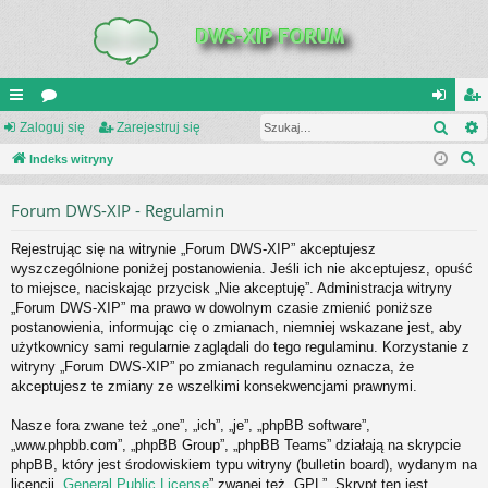
Szuk
UI
Zaloguj się
or
Zarejestruj się
al
ar
S
C
Indeks witryny
a
og
ej
z
K
uj
es
Forum DWS-XIP - Regulamin
u
_L
si
tru
k
Rejestrując się na witrynie „Forum DWS-XIP” akceptujesz
a
IN
ę
j
wyszczególnione poniżej postanowienia. Jeśli ich nie akceptujesz, opuść
j
to miejsce, naciskając przycisk „Nie akceptuję”. Administracja witryny
K
si
„Forum DWS-XIP” ma prawo w dowolnym czasie zmienić poniższe
S
ę
postanowienia, informując cię o zmianach, niemniej wskazane jest, aby
użytkownicy sami regularnie zaglądali do tego regulaminu. Korzystanie z
witryny „Forum DWS-XIP” po zmianach regulaminu oznacza, że
akceptujesz te zmiany ze wszelkimi konsekwencjami prawnymi.
Nasze fora zwane też „one”, „ich”, „je”, „phpBB software”,
„www.phpbb.com”, „phpBB Group”, „phpBB Teams” działają na skrypcie
phpBB, który jest środowiskiem typu witryny (bulletin board), wydanym na
licencji „
General Public License
” zwanej też „GPL”. Skrypt ten jest