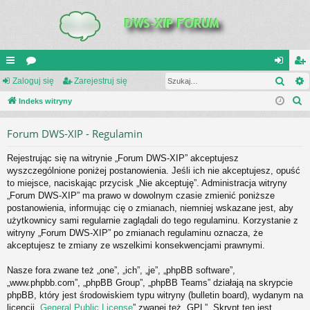
Szuk
UI
Zaloguj się
or
Zarejestruj się
al
ar
S
C
Indeks witryny
a
og
ej
z
K
uj
es
Forum DWS-XIP - Regulamin
u
_L
si
tru
k
Rejestrując się na witrynie „Forum DWS-XIP” akceptujesz
a
IN
ę
j
wyszczególnione poniżej postanowienia. Jeśli ich nie akceptujesz, opuść
j
to miejsce, naciskając przycisk „Nie akceptuję”. Administracja witryny
K
si
„Forum DWS-XIP” ma prawo w dowolnym czasie zmienić poniższe
S
ę
postanowienia, informując cię o zmianach, niemniej wskazane jest, aby
użytkownicy sami regularnie zaglądali do tego regulaminu. Korzystanie z
witryny „Forum DWS-XIP” po zmianach regulaminu oznacza, że
akceptujesz te zmiany ze wszelkimi konsekwencjami prawnymi.
Nasze fora zwane też „one”, „ich”, „je”, „phpBB software”,
„www.phpbb.com”, „phpBB Group”, „phpBB Teams” działają na skrypcie
phpBB, który jest środowiskiem typu witryny (bulletin board), wydanym na
licencji „
General Public License
” zwanej też „GPL”. Skrypt ten jest