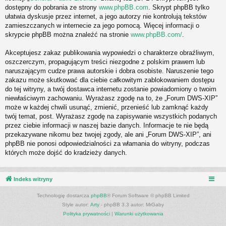
dostępny do pobrania ze strony
www.phpBB.com
. Skrypt phpBB tylko
ułatwia dyskusje przez internet, a jego autorzy nie kontrolują tekstów
zamieszczanych w internecie za jego pomocą. Więcej informacji o
skrypcie phpBB można znaleźć na stronie
www.phpBB.com/
.
Akceptujesz zakaz publikowania wypowiedzi o charakterze obraźliwym,
oszczerczym, propagującym treści niezgodne z polskim prawem lub
naruszającym cudze prawa autorskie i dobra osobiste. Naruszenie tego
zakazu może skutkować dla ciebie całkowitym zablokowaniem dostępu
do tej witryny, a twój dostawca internetu zostanie powiadomiony o twoim
niewłaściwym zachowaniu. Wyrażasz zgodę na to, że „Forum DWS-XIP”
może w każdej chwili usunąć, zmienić, przenieść lub zamknąć każdy
twój temat, post. Wyrażasz zgodę na zapisywanie wszystkich podanych
przez ciebie informacji w naszej bazie danych. Informacje te nie będą
przekazywane nikomu bez twojej zgody, ale ani „Forum DWS-XIP”, ani
phpBB nie ponosi odpowiedzialności za włamania do witryny, podczas
których może dojść do kradzieży danych.
Indeks witryny
Technologię dostarcza
phpBB
® Forum Software © phpBB Limited
Style autor:
Arty
- phpBB 3.3 autor: MrGaby
Polityka prywatności
|
Warunki użytkowania