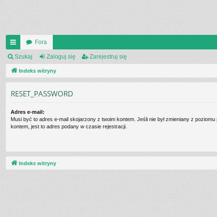
Fora
UI
Szukaj
Zaloguj się
Zarejestruj się
C
Indeks witryny
K
RESET_PASSWORD
_L
Adres e-mail:
IN
Musi być to adres e-mail skojarzony z twoim kontem. Jeśli nie był zmieniany z poziomu
kontem, jest to adres podany w czasie rejestracji.
K
S
Indeks witryny