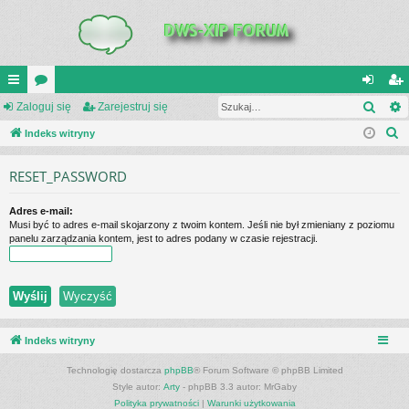
Szuk
UI
Zaloguj się
or
Zarejestruj się
al
ar
S
C
Indeks witryny
a
og
ej
z
K
uj
es
RESET_PASSWORD
u
_L
si
tru
k
Adres e-mail:
a
IN
ę
j
Musi być to adres e-mail skojarzony z twoim kontem. Jeśli nie był zmieniany z poziomu
j
panelu zarządzania kontem, jest to adres podany w czasie rejestracji.
K
si
S
ę
Indeks witryny
Technologię dostarcza
phpBB
® Forum Software © phpBB Limited
Style autor:
Arty
- phpBB 3.3 autor: MrGaby
Polityka prywatności
|
Warunki użytkowania