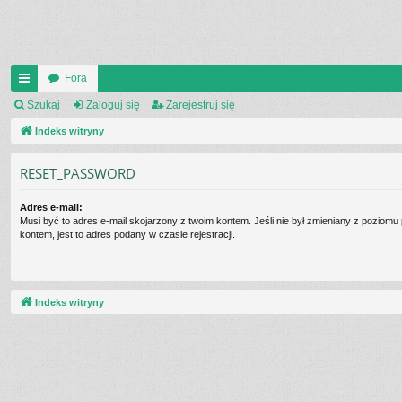
Fora
UI
Szukaj
Zaloguj się
Zarejestruj się
C
Indeks witryny
K
RESET_PASSWORD
_L
Adres e-mail:
IN
Musi być to adres e-mail skojarzony z twoim kontem. Jeśli nie był zmieniany z poziomu
kontem, jest to adres podany w czasie rejestracji.
K
S
Indeks witryny