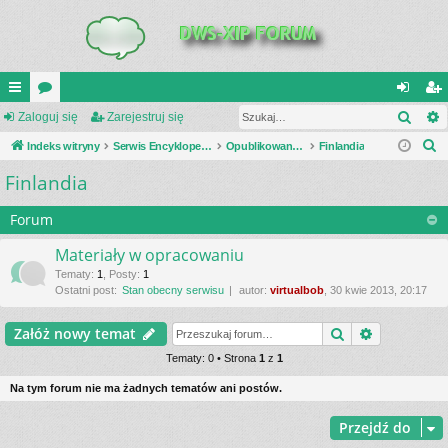
Szuk
UI
Zaloguj się
or
Zarejestruj się
al
ar
S
C
Indeks witryny
a
Serwis Encyklopedia Uzbrojenia
Opublikowane zestawienia
Finlandia
og
ej
z
Finlandia
K
uj
es
u
_L
si
tru
k
Forum
a
IN
ę
j
Materiały w opracowaniu
j
K
si
Tematy
:
1
,
Posty
:
1
Ostatni post:
Stan obecny serwisu
autor:
virtualbob
, 30 kwie 2013, 20:17
S
ę
Szukaj
Wyszukiwa
Załóż nowy temat
Tematy: 0 • Strona
1
z
1
Na tym forum nie ma żadnych tematów ani postów.
Przejdź do